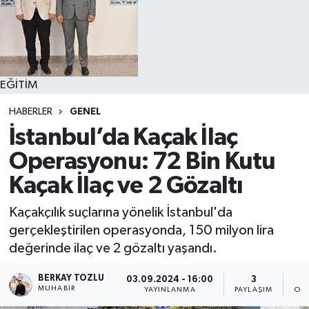
EĞİTİM
HABERLER
GENEL
İstanbul’da Kaçak İlaç
Operasyonu: 72 Bin Kutu
Kaçak İlaç ve 2 Gözaltı
Kaçakçılık suçlarına yönelik İstanbul'da
gerçekleştirilen operasyonda, 150 milyon lira
değerinde ilaç ve 2 gözaltı yaşandı.
BERKAY TOZLU
03.09.2024 - 16:00
3
MUHABIR
YAYINLANMA
PAYLAŞIM
OK