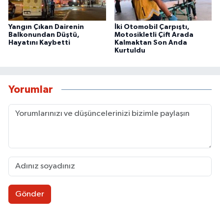
Yangın Çıkan Dairenin
İki Otomobil Çarpıştı,
Balkonundan Düştü,
Motosikletli Çift Arada
Hayatını Kaybetti
Kalmaktan Son Anda
Kurtuldu
Yorumlar
Gönder