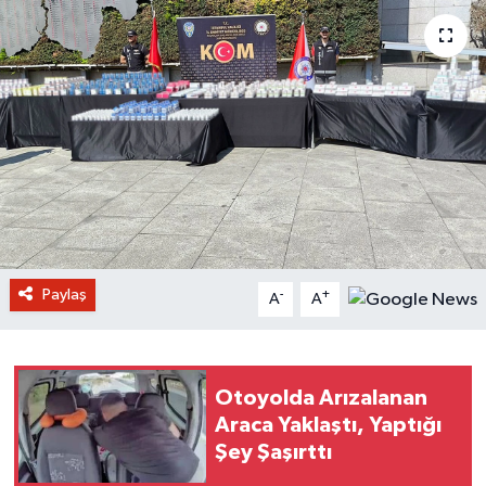
Paylaş
-
+
A
A
Otoyolda Arızalanan
Araca Yaklaştı, Yaptığı
Şey Şaşırttı