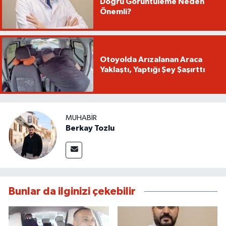
Doğru Görüntüleme Neden
Önemli?
Otoyolda Arızalanan Araca
Yaklaştı, Yaptığı Şey Şaşırttı
MUHABIR
Berkay Tozlu
Bunlar da ilginizi çekebilir