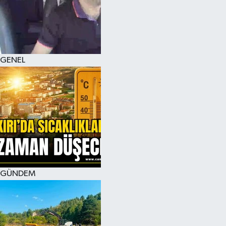
KÜLTÜR SANAT
MAGAZİN
GENEL
SAĞLIK
SİYASET
SPOR
TEKNOLOJİ
VİZYONDAKİLER
GÜNDEM
YAŞAM