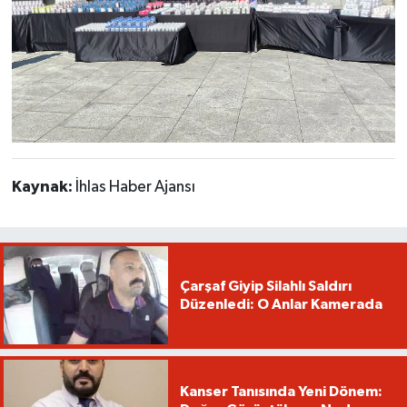
Kaynak:
İhlas Haber Ajansı
Çarşaf Giyip Silahlı Saldırı
Düzenledi: O Anlar Kamerada
Kanser Tanısında Yeni Dönem: