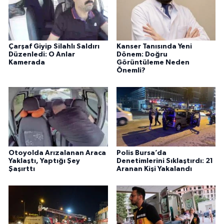
Çarşaf Giyip Silahlı Saldırı
Kanser Tanısında Yeni
Düzenledi: O Anlar
Dönem: Doğru
Kamerada
Görüntüleme Neden
Önemli?
Otoyolda Arızalanan Araca
Polis Bursa’da
Yaklaştı, Yaptığı Şey
Denetimlerini Sıklaştırdı: 21
Şaşırttı
Aranan Kişi Yakalandı