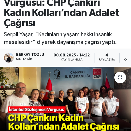
Vurgusu: CHP Çankırı
Kadın Kolları’ndan Adalet
Çağrısı
Serpil Yaşar, “Kadınların yaşam hakkı insanlık
meselesidir” diyerek dayanışma çağrısı yaptı.
BERKAY TOZLU
08.08.2025 - 14:22
4
MUHABIR
YAYINLANMA
PAYLAŞIM
OKU