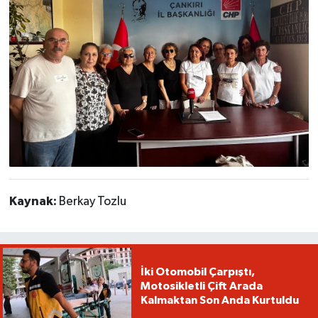
Kaynak:
Berkay Tozlu
İki Otomobil Çarpıştı,
Motosikletli Çift Arada
Kalmaktan Son Anda Kurtuldu