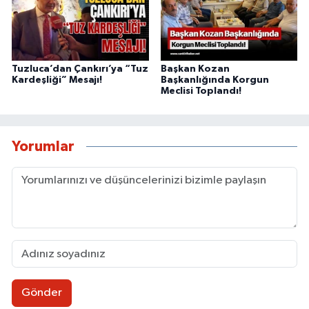
Tuzluca’dan Çankırı’ya “Tuz
Başkan Kozan
Kardeşliği” Mesajı!
Başkanlığında Korgun
Meclisi Toplandı!
Yorumlar
Gönder