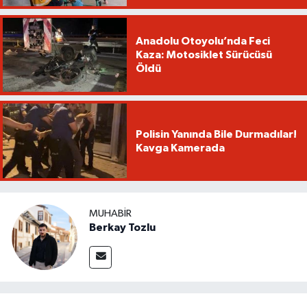
Anadolu Otoyolu’nda Feci
Kaza: Motosiklet Sürücüsü
Öldü
Polisin Yanında Bile Durmadılar!
Kavga Kamerada
MUHABIR
Berkay Tozlu