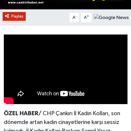
Paylaş
-
+
A
A
ÖZEL HABER/
CHP Çankırı İl Kadın Kolları, son
dönemde artan kadın cinayetlerine karşı sessiz
kalmadı. İl Kadın Kolları Başkanı Serpil Yaşar,