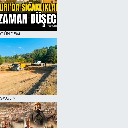
KÜLTÜR SANAT
MAGAZİN
GÜNDEM
SAĞLIK
SİYASET
SPOR
TEKNOLOJİ
VİZYONDAKİLER
SAĞLIK
YAŞAM