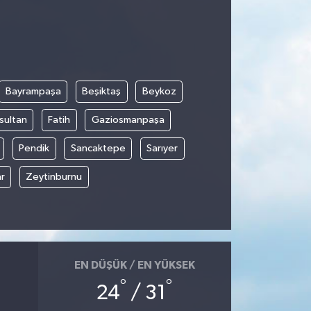
Bayrampaşa
Beşiktaş
Beykoz
sultan
Fatih
Gaziosmanpaşa
Pendik
Sancaktepe
Sarıyer
r
Zeytinburnu
EN DÜŞÜK / EN YÜKSEK
°
°
24
/ 31