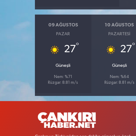
09 AĞUSTOS
10 AĞUSTOS
PAZAR
PAZARTESI
°
°
27
27
Güneşli
Güneşli
Nem: %71
Nem: %64
Rüzgar: 8.81 m/s
Rüzgar: 8.81 m/s