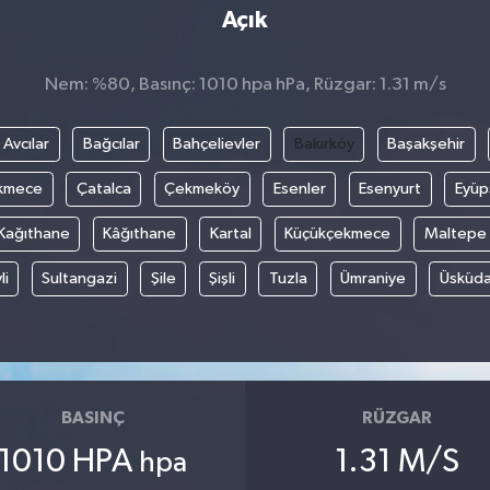
Açık
Nem: %80, Basınç: 1010 hpa hPa, Rüzgar: 1.31 m/s
Avcılar
Bağcılar
Bahçelievler
Bakırköy
Başakşehir
kmece
Çatalca
Çekmeköy
Esenler
Esenyurt
Eyüp
Kağıthane
Kâğıthane
Kartal
Küçükçekmece
Maltepe
li
Sultangazi
Şile
Şişli
Tuzla
Ümraniye
Üsküda
BASINÇ
RÜZGAR
1010 HPA
1.31 M/S
hpa