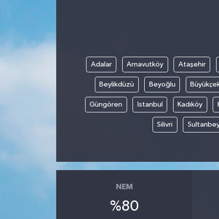
KÜLTÜR SANAT
MAGAZİN
Adalar
Arnavutköy
Ataşehir
SAĞLIK
Beylikdüzü
Beyoğlu
Büyükçe
SİYASET
Güngören
Istanbul
Kadıköy
SPOR
Silivri
Sultanbey
TEKNOLOJİ
VİZYONDAKİLER
NEM
YAŞAM
%80