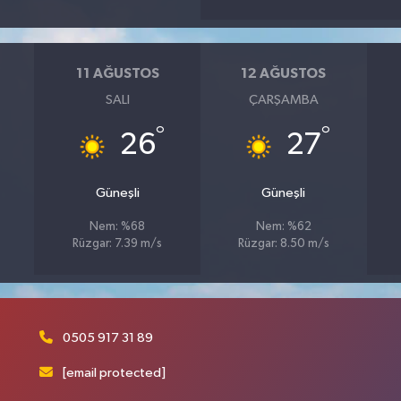
11 AĞUSTOS
12 AĞUSTOS
SALI
ÇARŞAMBA
°
°
26
27
Güneşli
Güneşli
Nem: %68
Nem: %62
Rüzgar: 7.39 m/s
Rüzgar: 8.50 m/s
0505 917 31 89
[email protected]