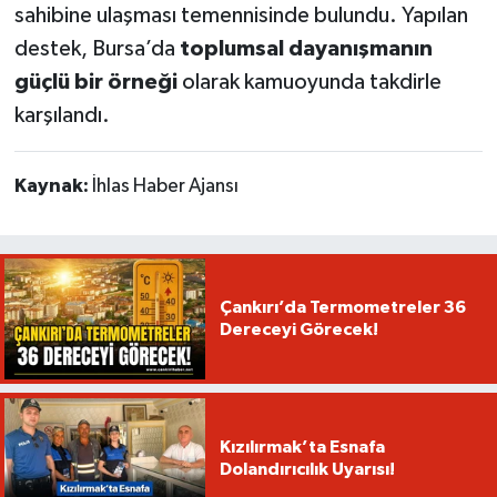
sahibine ulaşması temennisinde bulundu. Yapılan
destek, Bursa’da
toplumsal dayanışmanın
güçlü bir örneği
olarak kamuoyunda takdirle
karşılandı.
Kaynak:
İhlas Haber Ajansı
Çankırı’da Termometreler 36
Dereceyi Görecek!
Kızılırmak’ta Esnafa
Dolandırıcılık Uyarısı!