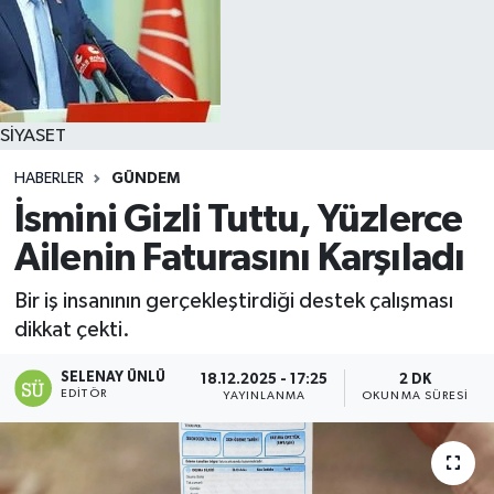
SİYASET
HABERLER
GÜNDEM
İsmini Gizli Tuttu, Yüzlerce
Ailenin Faturasını Karşıladı
Bir iş insanının gerçekleştirdiği destek çalışması
dikkat çekti.
SELENAY ÜNLÜ
18.12.2025 - 17:25
2 DK
EDITÖR
YAYINLANMA
OKUNMA SÜRESI