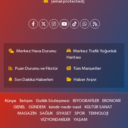
[email protected]
Merkez Hava Durumu
Merkez Trafik Yoğunluk
Haritası
Puan Durumu ve Fikstür
Tüm Manşetler
Son Dakika Haberleri
Haber Arşivi
Künye
İletişim
Gizlilik Sözleşmesi
BİYOGRAFİLER
EKONOMİ
GENEL
GÜNDEM
kimdir-nedir-nasil
KÜLTÜR SANAT
MAGAZİN
SAĞLIK
SİYASET
SPOR
TEKNOLOJİ
VİZYONDAKİLER
YAŞAM