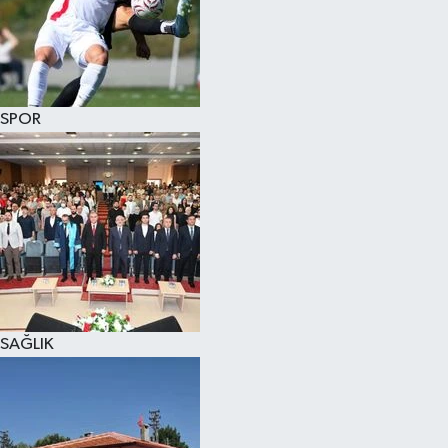
KÜLTÜR SANAT
MAGAZİN
SPOR
SAĞLIK
SİYASET
SPOR
TEKNOLOJİ
VİZYONDAKİLER
SAĞLIK
YAŞAM