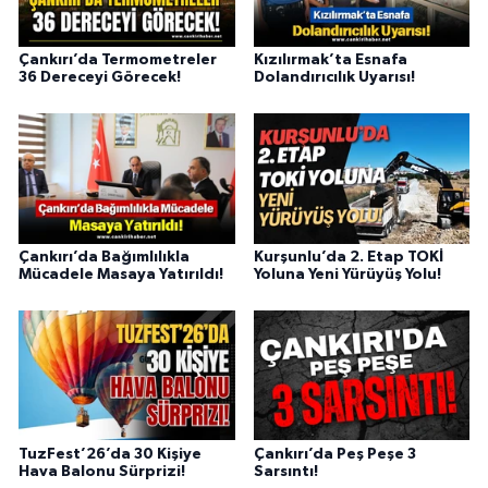
Çankırı’da Termometreler
Kızılırmak’ta Esnafa
36 Dereceyi Görecek!
Dolandırıcılık Uyarısı!
Çankırı’da Bağımlılıkla
Kurşunlu’da 2. Etap TOKİ
Mücadele Masaya Yatırıldı!
Yoluna Yeni Yürüyüş Yolu!
TuzFest’26’da 30 Kişiye
Çankırı’da Peş Peşe 3
Hava Balonu Sürprizi!
Sarsıntı!