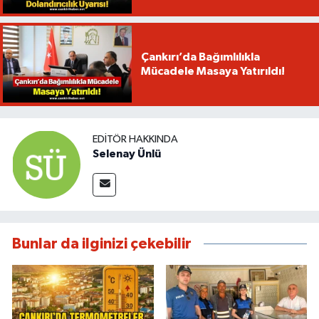
Çankırı’da Bağımlılıkla
Mücadele Masaya Yatırıldı!
EDITÖR HAKKINDA
Selenay Ünlü
Bunlar da ilginizi çekebilir