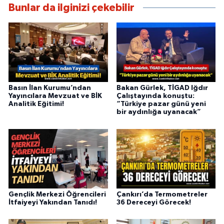
Bunlar da ilginizi çekebilir
Basın İlan Kurumu’ndan
Bakan Gürlek, TİGAD Iğdır
Yayıncılara Mevzuat ve BİK
Çalıştayında konuştu:
Analitik Eğitimi!
“Türkiye pazar günü yeni
bir aydınlığa uyanacak”
Gençlik Merkezi Öğrencileri
Çankırı’da Termometreler
İtfaiyeyi Yakından Tanıdı!
36 Dereceyi Görecek!