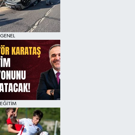
KÜLTÜR SANAT
MAGAZİN
GENEL
SAĞLIK
SİYASET
SPOR
TEKNOLOJİ
VİZYONDAKİLER
EĞİTİM
YAŞAM