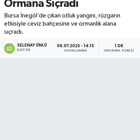
Ormana Sıçradı
Bursa İnegöl’de çıkan otluk yangını, rüzgarın
etkisiyle ceviz bahçesine ve ormanlık alana
sıçradı.
SELENAY ÜNLÜ
06.07.2025 - 14:15
1 DK
EDITÖR
YAYINLANMA
OKUNMA SÜRESI