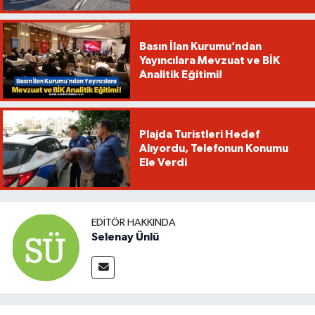
Basın İlan Kurumu’ndan
Yayıncılara Mevzuat ve BİK
Analitik Eğitimi!
Plajda Turistleri Hedef
Alıyordu, Telefonun Konumu
Ele Verdi
EDITÖR HAKKINDA
Selenay Ünlü