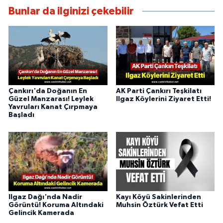
Bunlar da ilginizi çekebilir
Çankırı'da Doğanın En
AK Parti Çankırı Teşkilatı
Güzel Manzarası! Leylek
Ilgaz Köylerini Ziyaret Etti!
Yavruları Kanat Çırpmaya
Başladı
Ilgaz Dağı'nda Nadir
Kayı Köyü Sakinlerinden
Görüntü! Koruma Altındaki
Muhsin Öztürk Vefat Etti
Gelincik Kamerada