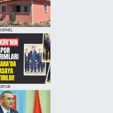
KÜLTÜR SANAT
MAGAZİN
GENEL
SAĞLIK
SİYASET
SPOR
TEKNOLOJİ
VİZYONDAKİLER
SPOR
YAŞAM