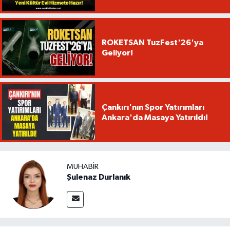
ROKETSAN TuzFest'26'ya
Geliyor!
Çankırı'nın Spor Yatırımları
Ankara'da Masaya Yatırıldı!
MUHABIR
Şulenaz Durlanık