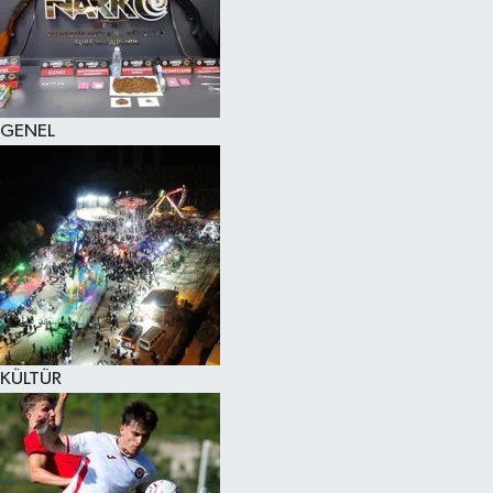
KÜLTÜR SANAT
MAGAZİN
GENEL
SAĞLIK
SİYASET
SPOR
TEKNOLOJİ
VİZYONDAKİLER
KÜLTÜR
YAŞAM