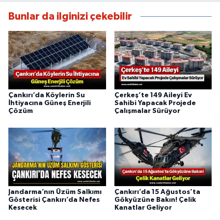
Bunlar da ilginizi çekebilir
Çankırı’da Köylerin Su
Çerkeş’te 149 Aileyi Ev
İhtiyacına Güneş Enerjili
Sahibi Yapacak Projede
Çözüm
Çalışmalar Sürüyor
Jandarma’nın Üzüm Salkımı
Çankırı’da 15 Ağustos’ta
Gösterisi Çankırı’da Nefes
Gökyüzüne Bakın! Çelik
Kesecek
Kanatlar Geliyor