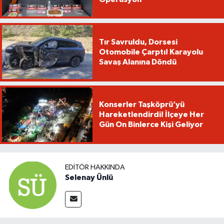
Tır Savruldu, Dorsesi
Otomobile Çarptı! Karayolu
Savaş Alanına Döndü
Konserler Taşköprü’yü
Hareketlendirdi! İlçeye Her
Gün On Binlerce Kişi Geliyor
EDITÖR HAKKINDA
Selenay Ünlü