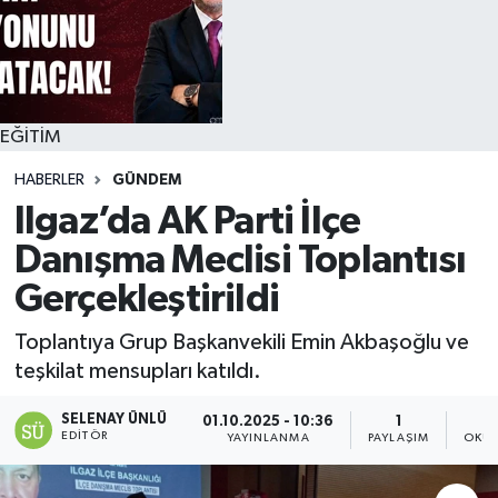
EĞİTİM
HABERLER
GÜNDEM
Ilgaz’da AK Parti İlçe
Danışma Meclisi Toplantısı
Gerçekleştirildi
Toplantıya Grup Başkanvekili Emin Akbaşoğlu ve
teşkilat mensupları katıldı.
SELENAY ÜNLÜ
01.10.2025 - 10:36
1
EDITÖR
YAYINLANMA
PAYLAŞIM
OKUN