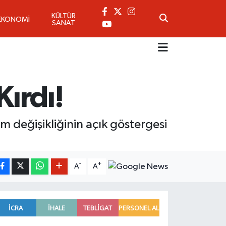
KÜLTÜR
EKONOMİ
SANAT
Kırdı!
m değişikliğinin açık göstergesi
-
+
A
A