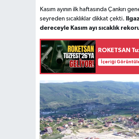
Kasım ayının ilk haftasında Çankırı ge
KÜLTÜR SANAT
seyreden sıcaklıklar dikkat çekti.
Ilga
MAGAZİN
dereceyle Kasım ayı sıcaklık rekoru 
SAĞLIK
ROKETSAN Tuz
SİYASET
İçeriği Görüntül
SPOR
TEKNOLOJİ
VİZYONDAKİLER
YAŞAM