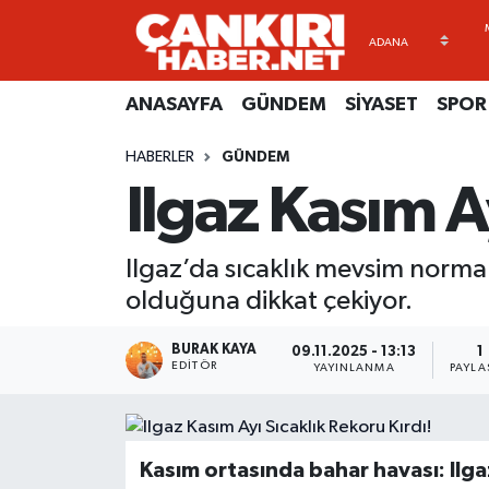
ANASAYFA
Künye
Merkez Hava Durumu
ANASAYFA
GÜNDEM
SİYASET
SPOR
GÜNDEM
İletişim
Merkez Trafik Yoğunluk Haritası
HABERLER
GÜNDEM
Ilgaz Kasım A
SİYASET
Gizlilik Sözleşmesi
Süper Lig Puan Durumu ve Fikstür
SPOR
BİYOGRAFİLER
Tüm Manşetler
Ilgaz’da sıcaklık mevsim normall
olduğuna dikkat çekiyor.
EKONOMİ
EKONOMİ
Son Dakika Haberleri
BURAK KAYA
09.11.2025 - 13:13
1
EĞİTİM
GENEL
Haber Arşivi
EDITÖR
YAYINLANMA
PAYLA
RESMİ İLANLAR
GÜNDEM
Kasım ortasında bahar havası: Ilga
kimdir-nedir-nasil