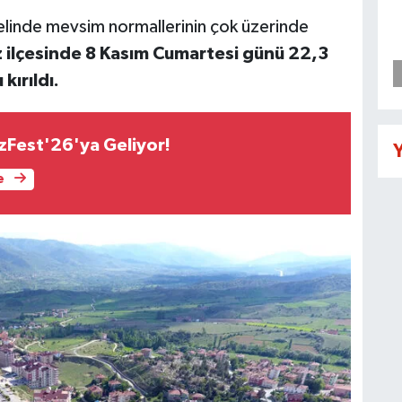
nelinde mevsim normallerinin çok üzerinde
z ilçesinde 8 Kasım Cumartesi günü 22,3
kırıldı.
Fest'26'ya Geliyor!
Y
e