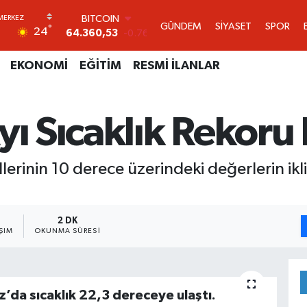
BITCOIN
64.360,53
-0.76
GÜNDEM
SİYASET
SPOR
°
DOLAR
24
47,7143
0.16
EURO
EKONOMİ
EĞİTİM
RESMİ İLANLAR
55,0317
-0.02
STERLİN
64,2463
0.07
GRAM ALTIN
yı Sıcaklık Rekoru 
6574.81
1.44
BİST100
13.799
70
erinin 10 derece üzerindeki değerlerin ikli
2 DK
ŞIM
OKUNMA SÜRESI
z’da sıcaklık 22,3 dereceye ulaştı.