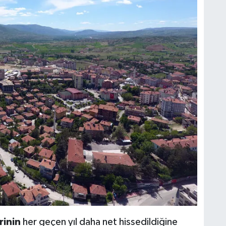
rinin
her geçen yıl daha net hissedildiğine