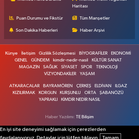
Haritası
Puan Durumu ve Fikstür
Tüm Manşetler
Son Dakika Haberleri
Haber Arşivi
Künye
İletişim
Gizlilik Sözleşmesi
BİYOGRAFİLER
EKONOMİ
GENEL
GÜNDEM
kimdir-nedir-nasil
KÜLTÜR SANAT
MAGAZİN
SAĞLIK
SİYASET
SPOR
TEKNOLOJİ
VİZYONDAKİLER
YAŞAM
ATKARACALAR
BAYRAMÖREN
ÇERKEŞ
ELDİVAN
ILGAZ
KIZILIRMAK
KORGUN
KURŞUNLU
ORTA
ŞABANÖZÜ
YAPRAKLI
KİMDİR NEDİR NASIL
Haber Yazılımı:
TE Bilişim
En iyi site deneyimi sağlamak için çerezlerden
faydalanıyoruz. Detaylar için lütfen tıklayın.
Tamam