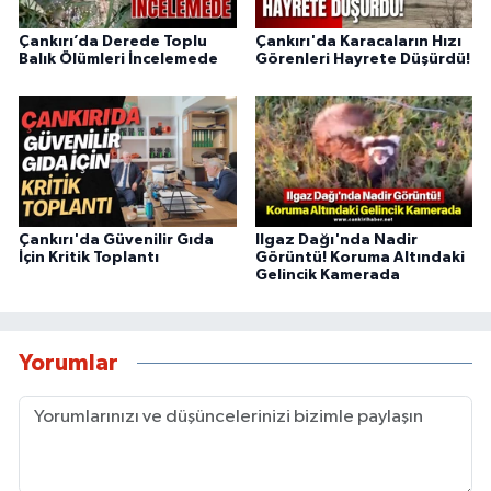
Çankırı’da Derede Toplu
Çankırı'da Karacaların Hızı
Balık Ölümleri İncelemede
Görenleri Hayrete Düşürdü!
Çankırı'da Güvenilir Gıda
Ilgaz Dağı'nda Nadir
İçin Kritik Toplantı
Görüntü! Koruma Altındaki
Gelincik Kamerada
Yorumlar