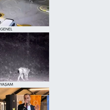
KÜLTÜR SANAT
MAGAZİN
GENEL
SAĞLIK
SİYASET
SPOR
TEKNOLOJİ
VİZYONDAKİLER
YAŞAM
YAŞAM