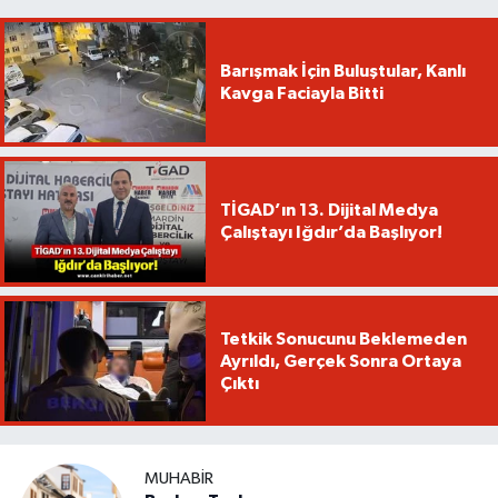
Barışmak İçin Buluştular, Kanlı
Kavga Faciayla Bitti
TİGAD’ın 13. Dijital Medya
Çalıştayı Iğdır’da Başlıyor!
Tetkik Sonucunu Beklemeden
Ayrıldı, Gerçek Sonra Ortaya
Çıktı
MUHABIR