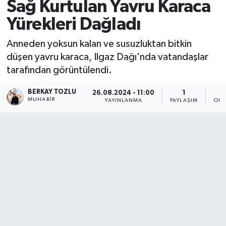
Sağ Kurtulan Yavru Karaca
Yürekleri Dağladı
Anneden yoksun kalan ve susuzluktan bitkin
düşen yavru karaca, Ilgaz Dağı'nda vatandaşlar
tarafından görüntülendi.
BERKAY TOZLU
26.08.2024 - 11:00
1
MUHABIR
YAYINLANMA
PAYLAŞIM
OKU