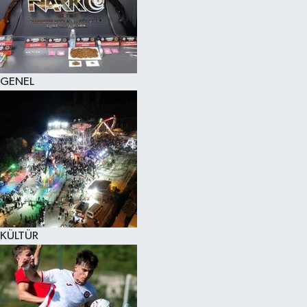
KÜLTÜR SANAT
MAGAZİN
GENEL
SAĞLIK
SİYASET
SPOR
TEKNOLOJİ
VİZYONDAKİLER
KÜLTÜR
YAŞAM