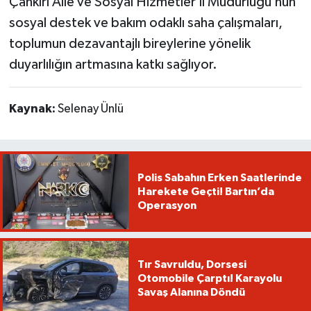
Çankırı Aile ve Sosyal Hizmetler İl Müdürlüğü’nün
sosyal destek ve bakım odaklı saha çalışmaları,
toplumun dezavantajlı bireylerine yönelik
duyarlılığın artmasına katkı sağlıyor.
Kaynak:
Selenay Ünlü
Polis Sabahın Erken Saatlerinde
Harekete Geçti! Bartın’da
Operasyon
Tır Savruldu, Dorsesi
Otomobile Çarptı! Karayolu
Savaş Alanına Döndü