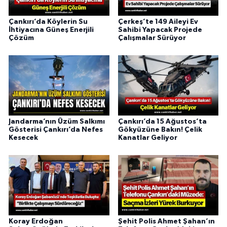
Çankırı’da Köylerin Su
Çerkeş’te 149 Aileyi Ev
İhtiyacına Güneş Enerjili
Sahibi Yapacak Projede
Çözüm
Çalışmalar Sürüyor
Jandarma’nın Üzüm Salkımı
Çankırı’da 15 Ağustos’ta
Gösterisi Çankırı’da Nefes
Gökyüzüne Bakın! Çelik
Kesecek
Kanatlar Geliyor
Koray Erdoğan
Şehit Polis Ahmet Şahan’ın