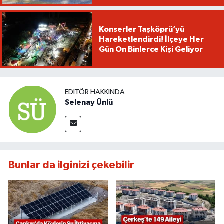
Konserler Taşköprü’yü
Hareketlendirdi! İlçeye Her
Gün On Binlerce Kişi Geliyor
EDITÖR HAKKINDA
Selenay Ünlü
Bunlar da ilginizi çekebilir