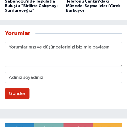
Şabanözü’nde Teşkilatla
Telefonu Çankırı’daki
Buluştu “Birlikte Çalışmayı
Müzede: Saçma İzleri Yürek
Sürdüreceğiz”
Burkuyor
Yorumlar
Gönder