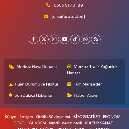
0505 917 31 89
[email protected]
Merkez Hava Durumu
Merkez Trafik Yoğunluk
Haritası
Puan Durumu ve Fikstür
Tüm Manşetler
Son Dakika Haberleri
Haber Arşivi
Künye
İletişim
Gizlilik Sözleşmesi
BİYOGRAFİLER
EKONOMİ
GENEL
GÜNDEM
kimdir-nedir-nasil
KÜLTÜR SANAT