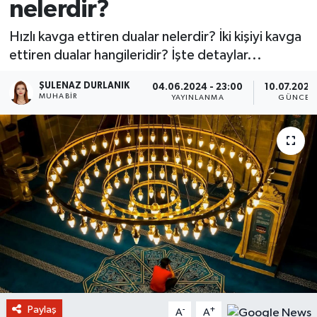
nelerdir?
Hızlı kavga ettiren dualar nelerdir? İki kişiyi kavga
ettiren dualar hangileridir? İşte detaylar...
ŞULENAZ DURLANIK
04.06.2024 - 23:00
10.07.2024 
MUHABIR
YAYINLANMA
GÜNCEL
Paylaş
-
+
A
A