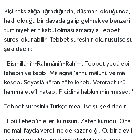
Kişi haksızlığa uğradığında, düşmanı olduğunda,
haklı olduğu bir davada galip gelmek ve benzeri
tüm niyetlerin kabul olması amacıyla Tebbet
suresi okunabilir. Tebbet suresinin okunuşu ise şu
şekildedir:
"Bismillâhi’r-Rahmâni’r-Rahîm. Tebbet yedâ ebî
lehebin ve tebb. Mâ ağnâ ‘anhu mâluhû ve mâ
keseb. Seyaslâ nâran zâte leheb. Vemraetuhû
hammâlete’l-hatab. Fî cîdihâ hablun min mesed."
Tebbet suresinin Türkçe meali ise şu şekildedir:
"Ebû Leheb'in elleri kurusun. Zaten kurudu. Ona
ne malı fayda verdi, ne de kazandığı. O, bir alevli