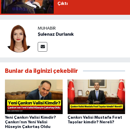
Çıktı
MUHABIR
Şulenaz Durlanık
Bunlar da ilginizi çekebilir
Yeni Çankırı Valisi Kimdir?
Çankırı Valisi Mustafa Fırat
Çankırı’nın Yeni Valisi
Taşolar kimdir? Nereli?
Hüseyin Çakırtaş Oldu