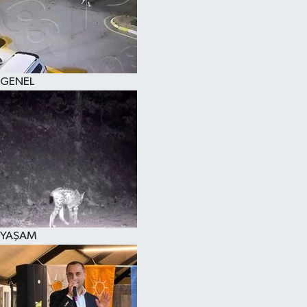
KÜLTÜR SANAT
MAGAZİN
GENEL
SAĞLIK
SİYASET
SPOR
TEKNOLOJİ
VİZYONDAKİLER
YAŞAM
YAŞAM