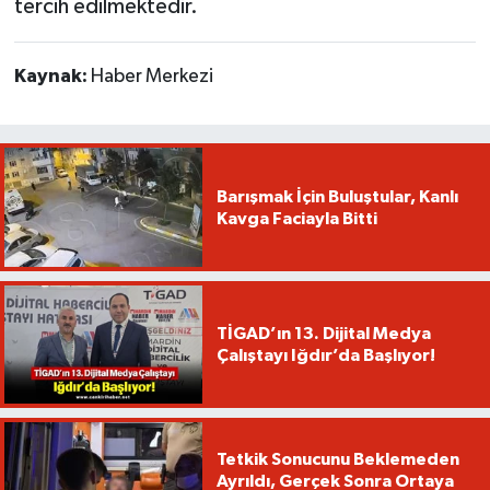
tercih edilmektedir.
Kaynak:
Haber Merkezi
Barışmak İçin Buluştular, Kanlı
Kavga Faciayla Bitti
TİGAD’ın 13. Dijital Medya
Çalıştayı Iğdır’da Başlıyor!
Tetkik Sonucunu Beklemeden
Ayrıldı, Gerçek Sonra Ortaya