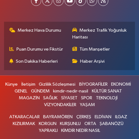
Merkez Hava Durumu
Merkez Trafik Yoğunluk
Haritası
Puan Durumu ve Fikstür
Tüm Manşetler
Son Dakika Haberleri
Haber Arşivi
Künye
İletişim
Gizlilik Sözleşmesi
BİYOGRAFİLER
EKONOMİ
GENEL
GÜNDEM
kimdir-nedir-nasil
KÜLTÜR SANAT
MAGAZİN
SAĞLIK
SİYASET
SPOR
TEKNOLOJİ
VİZYONDAKİLER
YAŞAM
ATKARACALAR
BAYRAMÖREN
ÇERKEŞ
ELDİVAN
ILGAZ
KIZILIRMAK
KORGUN
KURŞUNLU
ORTA
ŞABANÖZÜ
YAPRAKLI
KİMDİR NEDİR NASIL