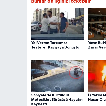
Bunlar da ilginizi çekebilir
Yol Verme Tartışması
Yazın Bu H
Testereli Kavgaya Dönüştü
Zarar Vere
Saniyelerle Kurtuldu!
İş Yerini 
Motosiklet Sürücüsü Hayatını
Hasar Olu
Kaybetti