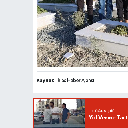
Kaynak:
İhlas Haber Ajansı
EDITÖRÜN SEÇTIĞI
Yol Verme Tart