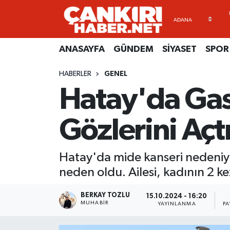
ANASAYFA
Künye
Merkez Hava Durumu
ANASAYFA
GÜNDEM
SİYASET
SPOR
GÜNDEM
İletişim
Merkez Trafik Yoğunluk Haritası
HABERLER
GENEL
Hatay'da Gas
SİYASET
Gizlilik Sözleşmesi
Süper Lig Puan Durumu ve Fikstür
SPOR
BİYOGRAFİLER
Tüm Manşetler
Gözlerini Açtı
EKONOMİ
EKONOMİ
Son Dakika Haberleri
Hatay'da mide kanseri nedeniyl
EĞİTİM
GENEL
Haber Arşivi
neden oldu. Ailesi, kadının 2 k
RESMİ İLANLAR
GÜNDEM
BERKAY TOZLU
15.10.2024 - 16:20
MUHABIR
YAYINLANMA
PA
kimdir-nedir-nasil