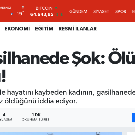
DOLAR
GÜNDEM
SİYASET
SPOR
°
19
47,6704
0
EURO
55,0406
-0.08
EKONOMİ
EĞİTİM
RESMİ İLANLAR
STERLİN
64,2143
0
GRAM ALTIN
ilhanede Şok: Ölü
6500.87
0.12
BİST100
13.799
70
!
BITCOIN
64.643,95
0.16
e hayatını kaybeden kadının, gasilhanede
ez öldüğünü iddia ediyor.
4
1 DK
YLAŞIM
OKUNMA SÜRESI