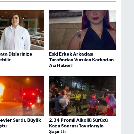
ata Dişlerinize
Eski Erkek Arkadaşı
bilir
Tarafından Vurulan Kadından
Acı Haber!
Alevler Sardı, Büyük
2.34 Promil Alkollü Sürücü
ştu
Kaza Sonrası Tavırlarıyla
Şaşırttı