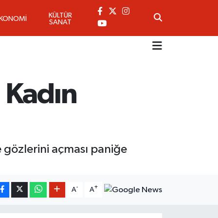
KÜLTÜR
EKONOMİ
SANAT
 Kadın
 gözlerini açması paniğe
-
+
A
A