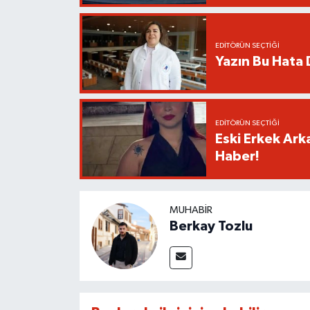
EDITÖRÜN SEÇTIĞI
Yazın Bu Hata D
EDITÖRÜN SEÇTIĞI
Eski Erkek Ark
Haber!
MUHABIR
Berkay Tozlu