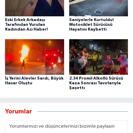
Eski Erkek Arkadaşı
Saniyelerle Kurtuldu!
Tarafından Vurulan
Motosiklet Sürücüsü
Kadından Acı Haber!
Hayatını Kaybetti
İş Yerini Alevler Sardı, Büyük
2.34 Promil Alkollü Sürücü
Hasar Oluştu
Kaza Sonrası Tavırlarıyla
Şaşırttı
Yorumlar