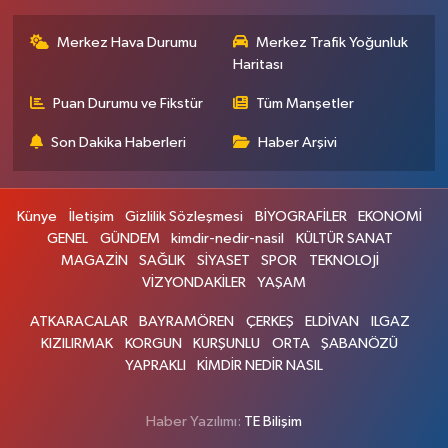
Merkez Hava Durumu
Merkez Trafik Yoğunluk
Haritası
Puan Durumu ve Fikstür
Tüm Manşetler
Son Dakika Haberleri
Haber Arşivi
Künye
İletişim
Gizlilik Sözleşmesi
BİYOGRAFİLER
EKONOMİ
GENEL
GÜNDEM
kimdir-nedir-nasil
KÜLTÜR SANAT
MAGAZİN
SAĞLIK
SİYASET
SPOR
TEKNOLOJİ
VİZYONDAKİLER
YAŞAM
ATKARACALAR
BAYRAMÖREN
ÇERKEŞ
ELDİVAN
ILGAZ
KIZILIRMAK
KORGUN
KURŞUNLU
ORTA
ŞABANÖZÜ
YAPRAKLI
KİMDİR NEDİR NASIL
Haber Yazılımı:
TE Bilişim