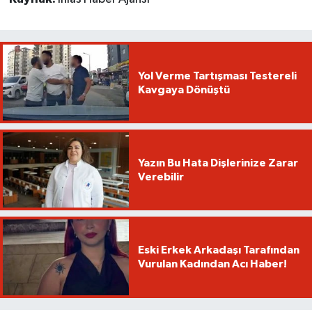
Yol Verme Tartışması Testereli
Kavgaya Dönüştü
Yazın Bu Hata Dişlerinize Zarar
Verebilir
Eski Erkek Arkadaşı Tarafından
Vurulan Kadından Acı Haber!