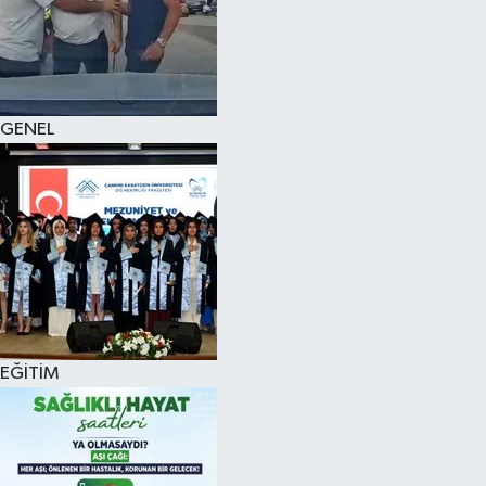
KÜLTÜR SANAT
MAGAZİN
GENEL
SAĞLIK
SİYASET
SPOR
TEKNOLOJİ
VİZYONDAKİLER
EĞİTİM
YAŞAM