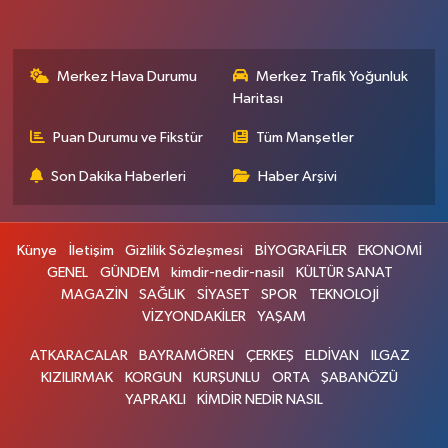
Merkez Hava Durumu
Merkez Trafik Yoğunluk
Haritası
Puan Durumu ve Fikstür
Tüm Manşetler
Son Dakika Haberleri
Haber Arşivi
Künye
İletişim
Gizlilik Sözleşmesi
BİYOGRAFİLER
EKONOMİ
GENEL
GÜNDEM
kimdir-nedir-nasil
KÜLTÜR SANAT
MAGAZİN
SAĞLIK
SİYASET
SPOR
TEKNOLOJİ
VİZYONDAKİLER
YAŞAM
ATKARACALAR
BAYRAMÖREN
ÇERKEŞ
ELDİVAN
ILGAZ
KIZILIRMAK
KORGUN
KURŞUNLU
ORTA
ŞABANÖZÜ
YAPRAKLI
KİMDİR NEDİR NASIL