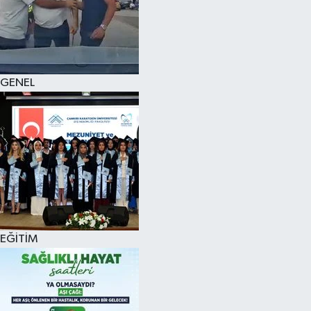
KÜLTÜR SANAT
MAGAZİN
GENEL
SAĞLIK
SİYASET
SPOR
TEKNOLOJİ
VİZYONDAKİLER
EĞİTİM
YAŞAM