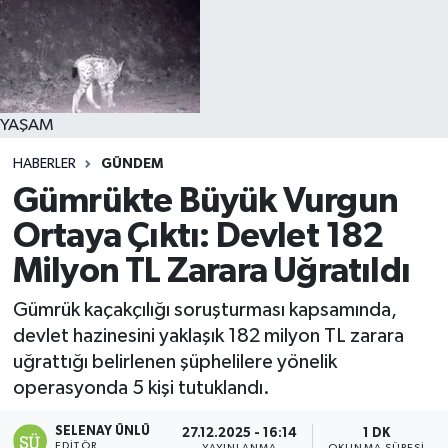
YAŞAM
HABERLER
GÜNDEM
Gümrükte Büyük Vurgun
Ortaya Çıktı: Devlet 182
Milyon TL Zarara Uğratıldı
Gümrük kaçakçılığı soruşturması kapsamında,
devlet hazinesini yaklaşık 182 milyon TL zarara
uğrattığı belirlenen şüphelilere yönelik
operasyonda 5 kişi tutuklandı.
SELENAY ÜNLÜ
27.12.2025 - 16:14
1 DK
EDITÖR