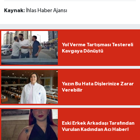
Kaynak:
İhlas Haber Ajansı
Yol Verme Tartışması Testereli
Kavgaya Dönüştü
Yazın Bu Hata Dişlerinize Zarar
Verebilir
Eski Erkek Arkadaşı Tarafından
Vurulan Kadından Acı Haber!