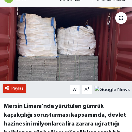
YAYINLANMA
OKUNMA SÜRESI
Paylaş
-
+
A
A
Mersin Limanı’nda yürütülen gümrük
kaçakçılığı soruşturması kapsamında, devlet
hazinesini milyonlarca lira zarara uğrattığı