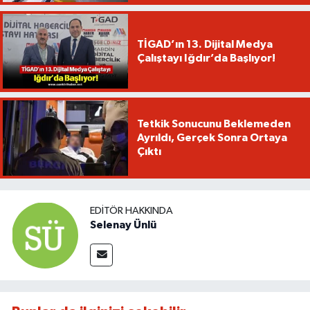
TİGAD’ın 13. Dijital Medya
Çalıştayı Iğdır’da Başlıyor!
Tetkik Sonucunu Beklemeden
Ayrıldı, Gerçek Sonra Ortaya
Çıktı
EDITÖR HAKKINDA
Selenay Ünlü