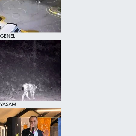
KÜLTÜR SANAT
MAGAZİN
GENEL
SAĞLIK
SİYASET
SPOR
TEKNOLOJİ
VİZYONDAKİLER
YAŞAM
YAŞAM