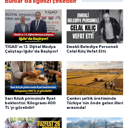
Bunlar da ilginizi çekebilir
TİGAD’ın 13. Dijital Medya
Emekli Belediye Personeli
Çalıştayı Iğdır’da Başlıyor!
Celal Kılıç Vefat Etti
Sarı Kılçık pirincinde fiyat
Çankırı çeltik üretiminde
beklentisi: Kilogramı 400
Türkiye'nin önde gelen illeri
TL'yi görebilir!
arasında!