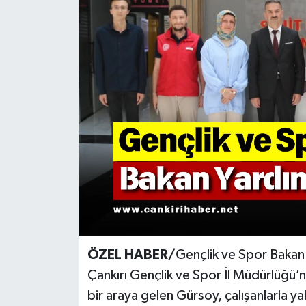
KÜLTÜR SANAT
MAGAZİN
SAĞLIK
SİYASET
SPOR
TEKNOLOJİ
VİZYONDAKİLER
ÖZEL HABER/
Gençlik ve Spor Bakan
YAŞAM
Çankırı Gençlik ve Spor İl Müdürlüğü’n
bir araya gelen Gürsoy, çalışanlarla ya