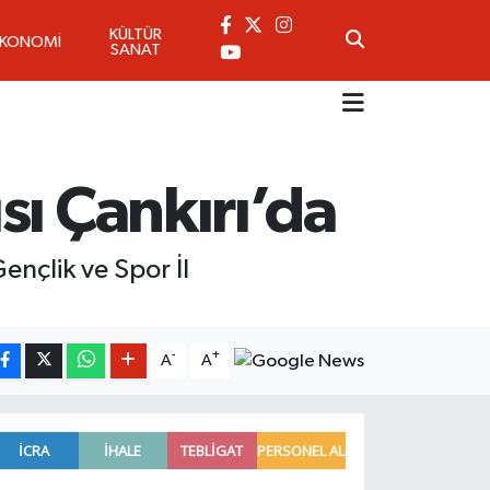
KÜLTÜR
EKONOMİ
SANAT
sı Çankırı’da
ençlik ve Spor İl
-
+
A
A