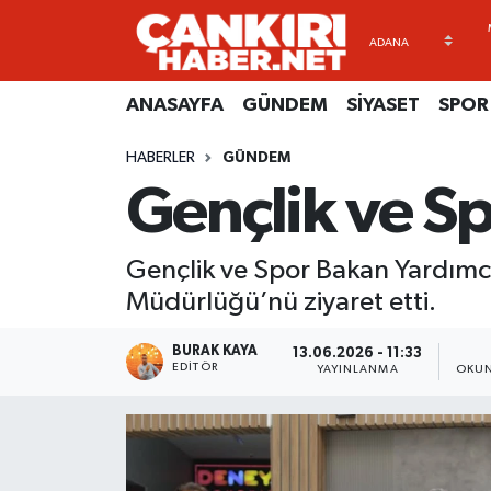
ANASAYFA
Künye
Merkez Hava Durumu
ANASAYFA
GÜNDEM
SİYASET
SPOR
GÜNDEM
İletişim
Merkez Trafik Yoğunluk Haritası
HABERLER
GÜNDEM
Gençlik ve Sp
SİYASET
Gizlilik Sözleşmesi
Süper Lig Puan Durumu ve Fikstür
SPOR
BİYOGRAFİLER
Tüm Manşetler
Gençlik ve Spor Bakan Yardımcıs
Müdürlüğü’nü ziyaret etti.
EKONOMİ
EKONOMİ
Son Dakika Haberleri
BURAK KAYA
13.06.2026 - 11:33
EĞİTİM
GENEL
Haber Arşivi
EDITÖR
YAYINLANMA
OKUN
RESMİ İLANLAR
GÜNDEM
kimdir-nedir-nasil