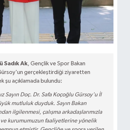
rü Sadık Ak
, Gençlik ve Spor Bakan
ürsoy'un gerçekleştirdiği ziyaretten
k şu açıklamada bulundu:
z Sayın Doç. Dr. Safa Koçoğlu Gürsoy'u İl
yük mutluluk duyduk. Sayın Bakan
dan ilgilenmesi, çalışma arkadaşlarımızla
 ve kurumumuzun faaliyetlerine yönelik
 memnun etmiştir. Gençliğe ve spora verilen