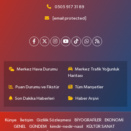
0505 917 31 89
[email protected]
Merkez Hava Durumu
Merkez Trafik Yoğunluk
Haritası
Puan Durumu ve Fikstür
Tüm Manşetler
Son Dakika Haberleri
Haber Arşivi
Künye
İletişim
Gizlilik Sözleşmesi
BİYOGRAFİLER
EKONOMİ
GENEL
GÜNDEM
kimdir-nedir-nasil
KÜLTÜR SANAT