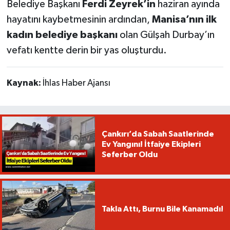
Belediye Başkanı
Ferdi Zeyrek’in
haziran ayında
hayatını kaybetmesinin ardından,
Manisa’nın ilk
kadın belediye başkanı
olan Gülşah Durbay’ın
vefatı kentte derin bir yas oluşturdu.
Kaynak:
İhlas Haber Ajansı
Çankırı’da Sabah Saatlerinde
Ev Yangını! İtfaiye Ekipleri
Seferber Oldu
Takla Attı, Burnu Bile Kanamadı!