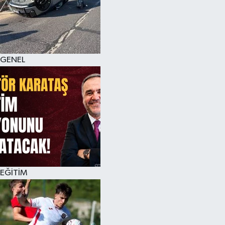
KÜLTÜR SANAT
MAGAZİN
GENEL
SAĞLIK
SİYASET
SPOR
TEKNOLOJİ
VİZYONDAKİLER
EĞİTİM
YAŞAM