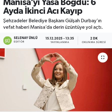
Manisa’yı Yasa Boğdu: 6
Ayda İkinci Acı Kayıp
Şehzadeler Belediye Başkanı Gülşah Durbay’ın
vefat haberi Manisa’da derin üzüntüye yol açtı.
SELENAY ÜNLÜ
15.12.2025 - 13:35
2 DK
EDITÖR
YAYINLANMA
OKUNMA SÜRESI