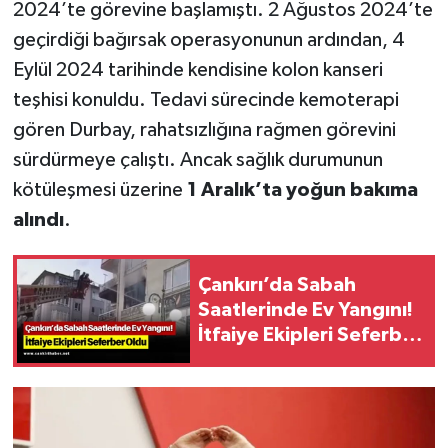
2024’te görevine başlamıştı. 2 Ağustos 2024’te
geçirdiği bağırsak operasyonunun ardından, 4
Eylül 2024 tarihinde kendisine kolon kanseri
teşhisi konuldu. Tedavi sürecinde kemoterapi
gören Durbay, rahatsızlığına rağmen görevini
sürdürmeye çalıştı. Ancak sağlık durumunun
kötüleşmesi üzerine
1 Aralık’ta yoğun bakıma
alındı
.
Çankırı’da Sabah
Saatlerinde Ev Yangını!
İtfaiye Ekipleri Seferber
Oldu