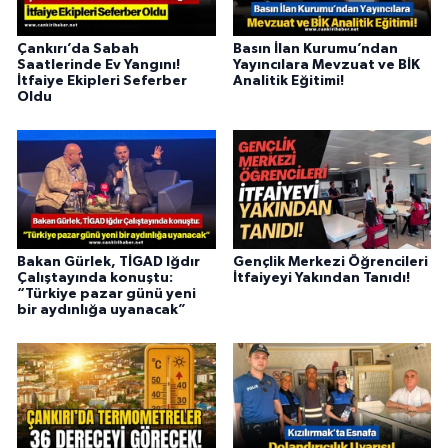
Çankırı’da Sabah
Basın İlan Kurumu’ndan
Saatlerinde Ev Yangını!
Yayıncılara Mevzuat ve BİK
İtfaiye Ekipleri Seferber
Analitik Eğitimi!
Oldu
Bakan Gürlek, TİGAD Iğdır
Gençlik Merkezi Öğrencileri
Çalıştayında konuştu:
İtfaiyeyi Yakından Tanıdı!
“Türkiye pazar günü yeni
bir aydınlığa uyanacak”