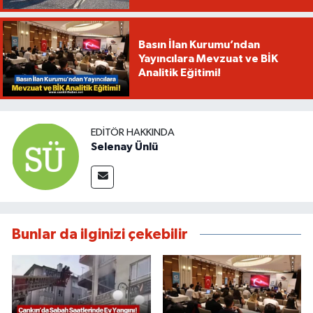
Basın İlan Kurumu’ndan
Yayıncılara Mevzuat ve BİK
Analitik Eğitimi!
EDITÖR HAKKINDA
Selenay Ünlü
Bunlar da ilginizi çekebilir