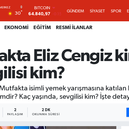
DOLAR
GÜNDEM
SİYASET
SPOR
°
30
47,7436
0.18
EURO
55,2510
0.32
EKONOMİ
EĞİTİM
RESMİ İLANLAR
STERLİN
64,4811
0.38
GRAM ALTIN
akta Eliz Cengiz k
6660.55
0
BİST100
13.779
-14
ilisi kim?
BITCOIN
64.840,97
-0.15
Mutfakta isimli yemek yarışmasına katılan E
dir? Kaç yaşında, sevgilisi kim? İşte detayl
2
2 DK
PAYLAŞIM
OKUNMA SÜRESI