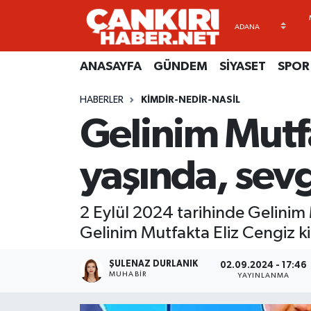
ANASAYFA
Künye
Merkez Hava Durumu
ANASAYFA
GÜNDEM
SİYASET
SPOR
GÜNDEM
İletişim
Merkez Trafik Yoğunluk Haritası
HABERLER
KIMDIR-NEDIR-NASIL
Gelinim Mutf
SİYASET
Gizlilik Sözleşmesi
Süper Lig Puan Durumu ve Fikstür
SPOR
BİYOGRAFİLER
Tüm Manşetler
yaşında, sevg
EKONOMİ
EKONOMİ
Son Dakika Haberleri
2 Eylül 2024 tarihinde Gelinim 
EĞİTİM
GENEL
Haber Arşivi
Gelinim Mutfakta Eliz Cengiz kim
RESMİ İLANLAR
GÜNDEM
ŞULENAZ DURLANIK
02.09.2024 - 17:46
MUHABIR
YAYINLANMA
kimdir-nedir-nasil