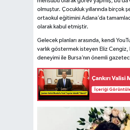
mensubu olarak görev yapmış, bu da C
olmuştur. Çocukluk yıllarında birçok ş
ortaokul eğitimini Adana’da tamamladı
olarak kabul etmiştir.
Gelecek planları arasında, kendi YouTu
varlık göstermek isteyen Eliz Cengiz
deneyimi ile Bursa’nın önemli gazetec
Çankırı Valisi
İçeriği Görüntül