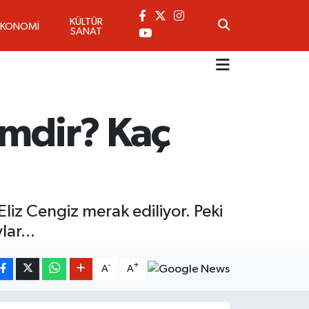
KÜLTÜR
EKONOMİ
SANAT
imdir? Kaç
liz Cengiz merak ediliyor. Peki
ar...
-
+
A
A