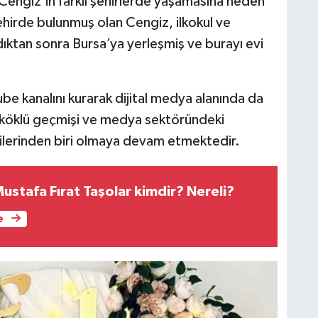
engiz’in farklı şehirlerde yaşamasına neden
ehirde bulunmuş olan Cengiz, ilkokul ve
ktan sonra Bursa’ya yerleşmiş ve burayı evi
be kanalını kurarak dijital medya alanında da
, köklü geçmişi ve medya sektöründeki
ilerinden biri olmaya devam etmektedir.
 Mustafa Fırat Taşolar kimdir? Nereli?
e