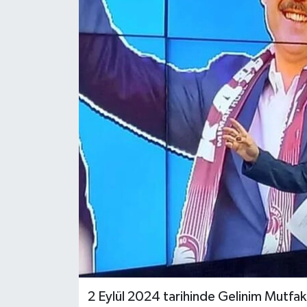
KÜLTÜR SANAT
MAGAZİN
SAĞLIK
SİYASET
SPOR
TEKNOLOJİ
VİZYONDAKİLER
YAŞAM
2 Eylül 2024 tarihinde Gelinim Mutfakt