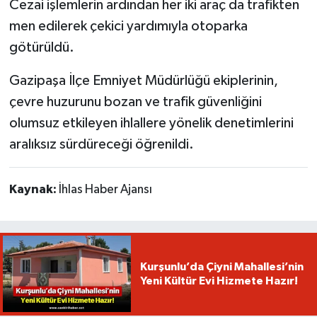
Cezai işlemlerin ardından her iki araç da trafikten
men edilerek çekici yardımıyla otoparka
götürüldü.
Gazipaşa İlçe Emniyet Müdürlüğü ekiplerinin,
çevre huzurunu bozan ve trafik güvenliğini
olumsuz etkileyen ihlallere yönelik denetimlerini
aralıksız sürdüreceği öğrenildi.
Kaynak:
İhlas Haber Ajansı
Kurşunlu’da Çiyni Mahallesi’nin
Yeni Kültür Evi Hizmete Hazır!