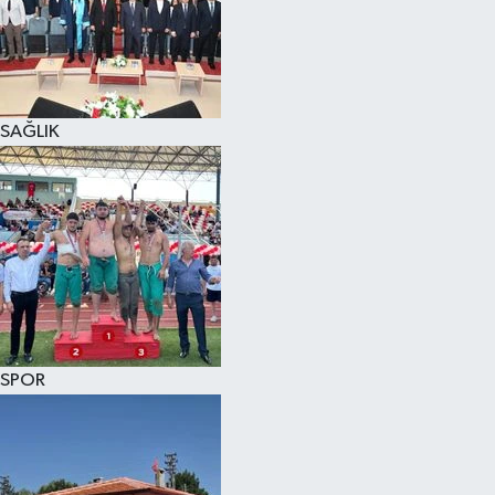
KÜLTÜR SANAT
MAGAZİN
SAĞLIK
SAĞLIK
SİYASET
SPOR
TEKNOLOJİ
VİZYONDAKİLER
SPOR
YAŞAM