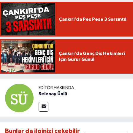
Çankırı’da Peş Peşe 3 Sarsıntı!
Çankırı’da Genç Diş Hekimleri
İçin Gurur Günü!
EDITÖR HAKKINDA
Selenay Ünlü
Bunlar da ilginizi çekebilir