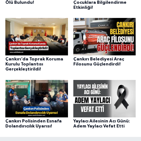
Ölü Bulundu!
Çocuklara Bilgilendirme
Etkinliği!
Çankırı’da Toprak Koruma
Çankırı Belediyesi Araç
Kurulu Toplantısı
Filosunu Güçlendirdi!
Gerçekleştirildi!
Çankırı Polisinden Esnafa
Yaylacı Ailesinin Acı Günü:
Dolandırıcılık Uyarısı!
Adem Yaylacı Vefat Etti