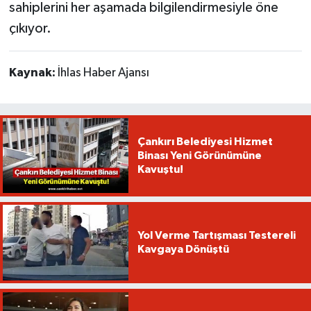
sahiplerini her aşamada bilgilendirmesiyle öne
çıkıyor.
Kaynak:
İhlas Haber Ajansı
Çankırı Belediyesi Hizmet
Binası Yeni Görünümüne
Kavuştu!
Yol Verme Tartışması Testereli
Kavgaya Dönüştü