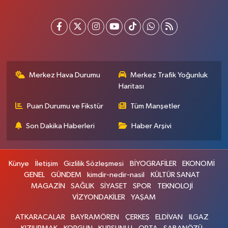
Merkez Hava Durumu
Merkez Trafik Yoğunluk
Haritası
Puan Durumu ve Fikstür
Tüm Manşetler
Son Dakika Haberleri
Haber Arşivi
Künye
İletişim
Gizlilik Sözleşmesi
BİYOGRAFİLER
EKONOMİ
GENEL
GÜNDEM
kimdir-nedir-nasil
KÜLTÜR SANAT
MAGAZİN
SAĞLIK
SİYASET
SPOR
TEKNOLOJİ
VİZYONDAKİLER
YAŞAM
ATKARACALAR
BAYRAMÖREN
ÇERKEŞ
ELDİVAN
ILGAZ