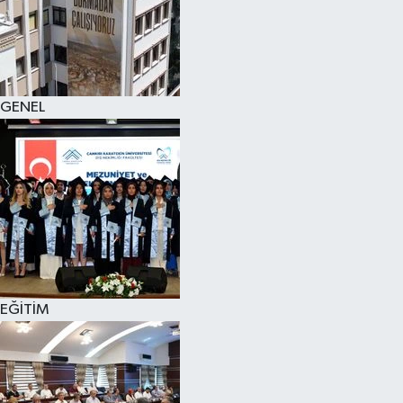
KÜLTÜR SANAT
MAGAZİN
GENEL
SAĞLIK
SİYASET
SPOR
TEKNOLOJİ
VİZYONDAKİLER
EĞİTİM
YAŞAM