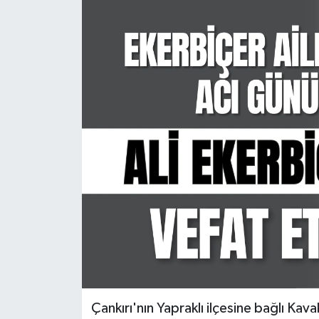
KÜLTÜR SANAT
MAGAZİN
SAĞLIK
SİYASET
SPOR
TEKNOLOJİ
VİZYONDAKİLER
YAŞAM
Çankırı'nın Yapraklı ilçesine bağlı Kav