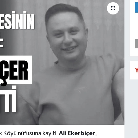
Y
ak Köyü nüfusuna kayıtlı
Ali Ekerbiçer
,