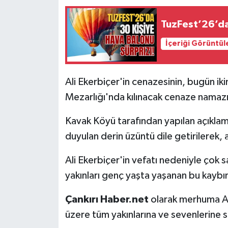
TuzFest’26’da
İçeriği Görüntül
Ali Ekerbiçer'in cenazesinin, bugün ik
Mezarlığı'nda kılınacak cenaze namazı
Kavak Köyü tarafından yapılan açıklam
duyulan derin üzüntü dile getirilerek, ai
Ali Ekerbiçer'in vefatı nedeniyle çok s
yakınları genç yaşta yaşanan bu kayb
Çankırı Haber.net
olarak merhuma Al
üzere tüm yakınlarına ve sevenlerine s