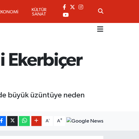
KÜLTÜR
EKONOMİ
SANAT
i Ekerbiçer
sinde büyük üzüntüye neden
-
+
A
A