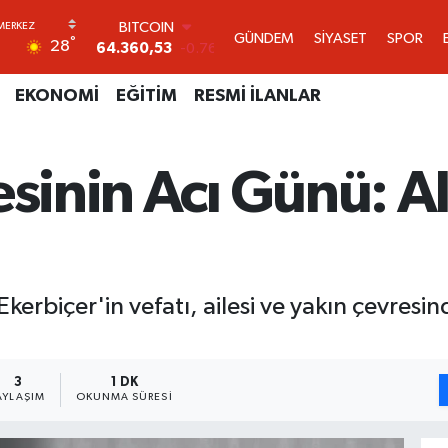
DOLAR
GÜNDEM
SİYASET
SPOR
°
28
47,7069
0.17
EURO
55,0265
0.01
EKONOMİ
EĞİTİM
RESMİ İLANLAR
STERLİN
64,1897
0.02
GRAM ALTIN
esinin Acı Günü: Al
6574.81
1.44
BİST100
13.887
64
BITCOIN
64.360,53
-0.76
kerbiçer'in vefatı, ailesi ve yakın çevre
3
1 DK
AYLAŞIM
OKUNMA SÜRESI