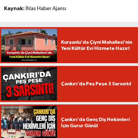
Kaynak:
İhlas Haber Ajansı
Kurşunlu’da Çiyni Mahallesi’nin
Yeni Kültür Evi Hizmete Hazır!
Çankırı’da Peş Peşe 3 Sarsıntı!
Çankırı’da Genç Diş Hekimleri
İçin Gurur Günü!