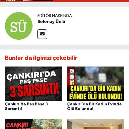
EDITÖR HAKKINDA
Selenay Ünlü
Bunlar da ilginizi çekebilir
Çankırı’da Peş Peşe 3
Çankırı’da Bir Kadın Evinde
Sarsıntı!
Ölü Bulundu!