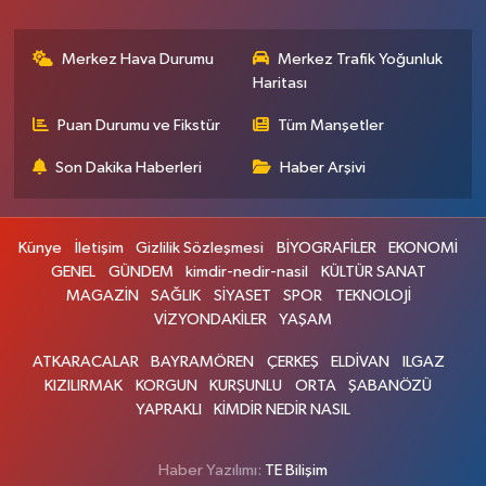
Merkez Hava Durumu
Merkez Trafik Yoğunluk
Haritası
Puan Durumu ve Fikstür
Tüm Manşetler
Son Dakika Haberleri
Haber Arşivi
Künye
İletişim
Gizlilik Sözleşmesi
BİYOGRAFİLER
EKONOMİ
GENEL
GÜNDEM
kimdir-nedir-nasil
KÜLTÜR SANAT
MAGAZİN
SAĞLIK
SİYASET
SPOR
TEKNOLOJİ
VİZYONDAKİLER
YAŞAM
ATKARACALAR
BAYRAMÖREN
ÇERKEŞ
ELDİVAN
ILGAZ
KIZILIRMAK
KORGUN
KURŞUNLU
ORTA
ŞABANÖZÜ
YAPRAKLI
KİMDİR NEDİR NASIL
Haber Yazılımı:
TE Bilişim