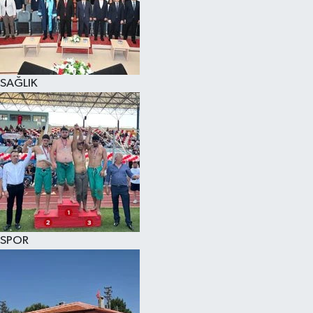
KÜLTÜR SANAT
MAGAZİN
SAĞLIK
SAĞLIK
SİYASET
SPOR
TEKNOLOJİ
VİZYONDAKİLER
SPOR
YAŞAM