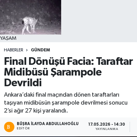
YAŞAM
HABERLER
GÜNDEM
Final Dönüşü Facia: Taraftar
Midibüsü Şarampole
Devrildi
Ankara’daki final maçından dönen taraftarları
taşıyan midibüsün şarampole devrilmesi sonucu
2’si ağır 27 kişi yaralandı.
BÜŞRA İLAYDA ABDULLAHOĞLU
17.05.2026 - 14:30
EDITÖR
YAYINLANMA
O