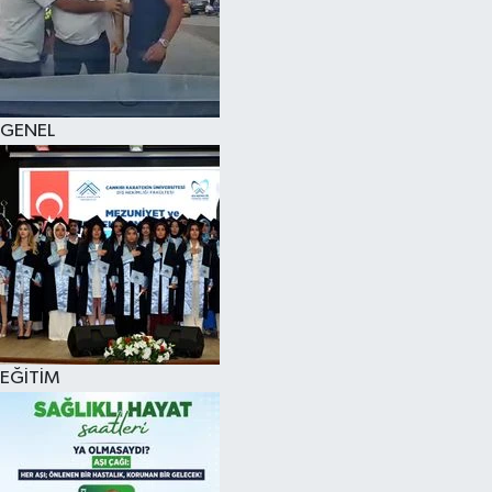
KÜLTÜR SANAT
MAGAZİN
GENEL
SAĞLIK
SİYASET
SPOR
TEKNOLOJİ
VİZYONDAKİLER
EĞİTİM
YAŞAM