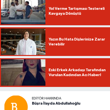
Yol Verme Tartışması Testereli
Kavgaya Dönüştü
Yazın Bu Hata Dişlerinize Zarar
Verebilir
Eski Erkek Arkadaşı Tarafından
Vurulan Kadından Acı Haber!
EDITÖR HAKKINDA
Büşra İlayda Abdullahoğlu