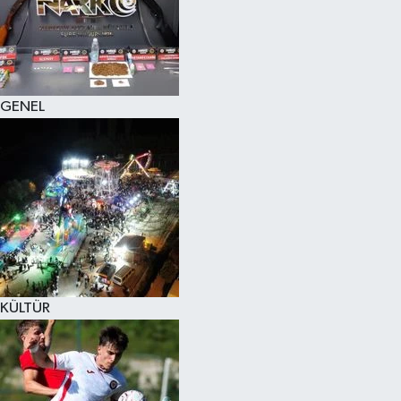
KÜLTÜR SANAT
MAGAZİN
GENEL
SAĞLIK
SİYASET
SPOR
TEKNOLOJİ
VİZYONDAKİLER
KÜLTÜR
YAŞAM