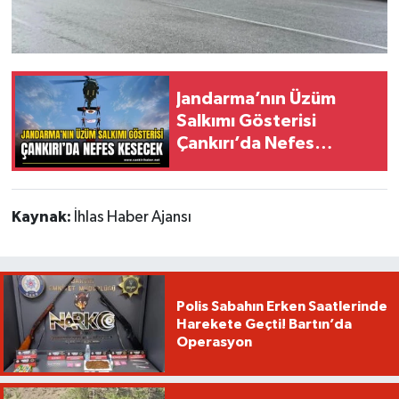
Jandarma’nın Üzüm
Salkımı Gösterisi
Çankırı’da Nefes
Kesecek
Kaynak:
İhlas Haber Ajansı
Polis Sabahın Erken Saatlerinde
Harekete Geçti! Bartın’da
Operasyon