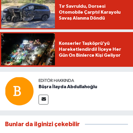
Tır Savruldu, Dorsesi
Otomobile Çarptı! Karayolu
Savaş Alanına Döndü
Konserler Taşköprü’yü
Hareketlendirdi! İlçeye Her
Gün On Binlerce Kişi Geliyor
EDITÖR HAKKINDA
Büşra İlayda Abdullahoğlu
Bunlar da ilginizi çekebilir