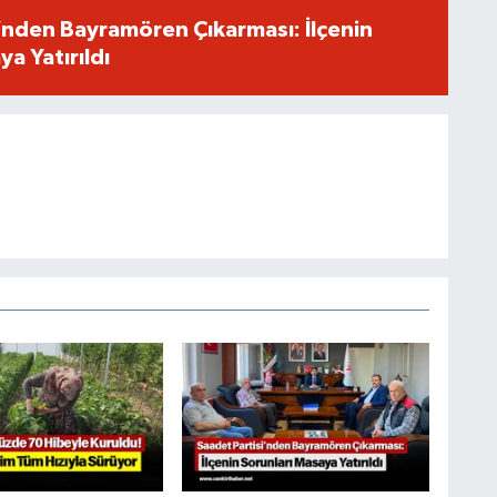
’nden Bayramören Çıkarması: İlçenin
a Yatırıldı