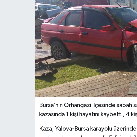
KÜLTÜR SANAT
MAGAZİN
SAĞLIK
SİYASET
SPOR
TEKNOLOJİ
VİZYONDAKİLER
Bursa’nın Orhangazi ilçesinde sabah s
kazasında 1 kişi hayatını kaybetti, 4 kiş
YAŞAM
Kaza, Yalova-Bursa karayolu üzerinde