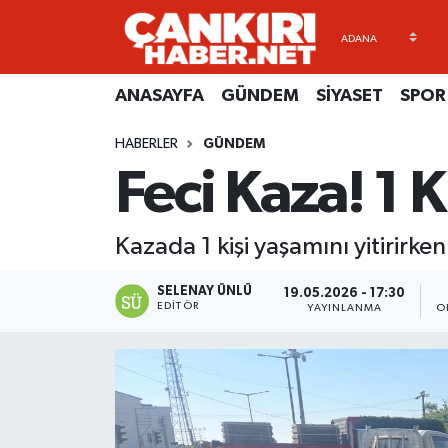
ANASAYFA
Künye
Merkez Hava Durumu
ANASAYFA
GÜNDEM
SİYASET
SPOR
GÜNDEM
İletişim
Merkez Trafik Yoğunluk Haritası
HABERLER
GÜNDEM
Feci Kaza! 1 K
SİYASET
Gizlilik Sözleşmesi
Süper Lig Puan Durumu ve Fikstür
SPOR
BİYOGRAFİLER
Tüm Manşetler
Kazada 1 kişi yaşamını yitirirken
EKONOMİ
EKONOMİ
Son Dakika Haberleri
SELENAY ÜNLÜ
19.05.2026 - 17:30
EDITÖR
YAYINLANMA
O
EĞİTİM
GENEL
Haber Arşivi
RESMİ İLANLAR
GÜNDEM
kimdir-nedir-nasil