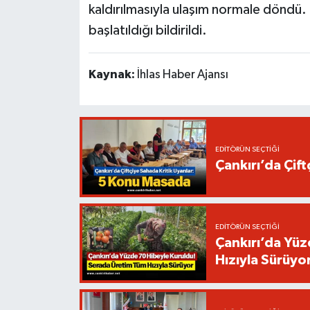
kaldırılmasıyla ulaşım normale döndü. 
başlatıldığı bildirildi.
Kaynak:
İhlas Haber Ajansı
EDITÖRÜN SEÇTIĞI
Çankırı’da Çif
EDITÖRÜN SEÇTIĞI
Çankırı’da Yüz
Hızıyla Sürüyo