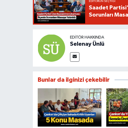
EDITÖRÜN SEÇTIĞI
Saadet Partisi
Sorunları Masay
EDITÖR HAKKINDA
Selenay Ünlü
Bunlar da ilginizi çekebilir