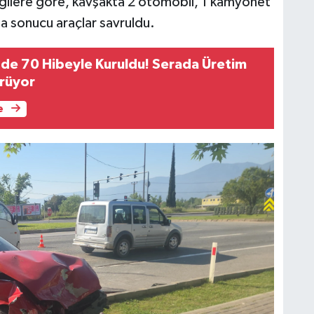
ilgilere göre, kavşakta 2 otomobil, 1 kamyonet
şma sonucu araçlar savruldu.
zde 70 Hibeyle Kuruldu! Serada Üretim
ürüyor
e