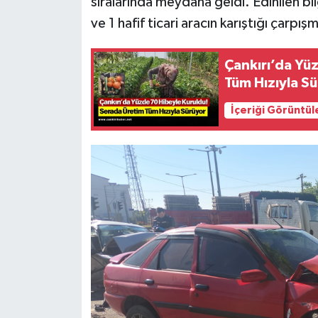
sıralarında meydana geldi. Edinilen b
ve 1 hafif ticari aracın karıştığı çarpı
Çankırı’da Yü
Tüm Hızıyla S
İçeriği Görüntül