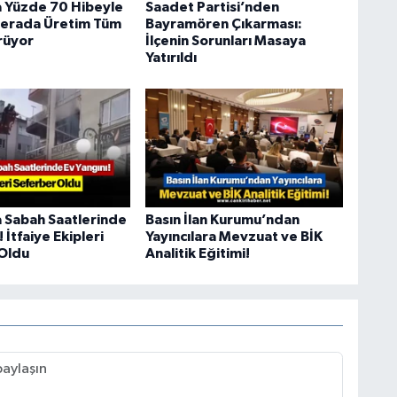
a Yüzde 70 Hibeyle
Saadet Partisi’nden
Serada Üretim Tüm
Bayramören Çıkarması:
rüyor
İlçenin Sorunları Masaya
Yatırıldı
a Sabah Saatlerinde
Basın İlan Kurumu’ndan
 İtfaiye Ekipleri
Yayıncılara Mevzuat ve BİK
Oldu
Analitik Eğitimi!