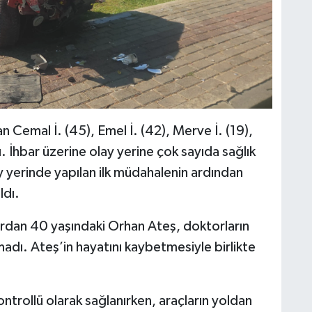
n Cemal İ. (45), Emel İ. (42), Merve İ. (19),
 İhbar üzerine olay yerine çok sayıda sağlık
lay yerinde yapılan ilk müdahalenin ardından
ldı.
lardan 40 yaşındaki Orhan Ateş, doktorların
dı. Ateş’in hayatını kaybetmesiyle birlikte
ntrollü olarak sağlanırken, araçların yoldan