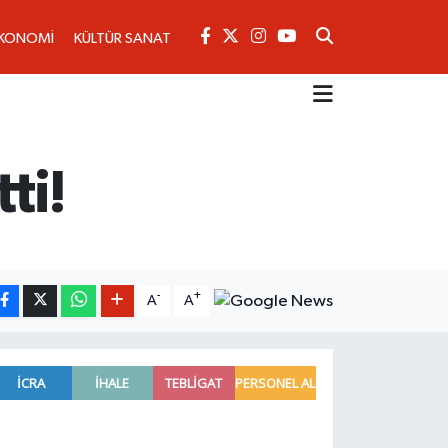
KONOMİ
KÜLTÜR SANAT
ti!
-
+
A
A