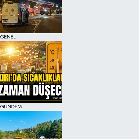
KÜLTÜR SANAT
MAGAZİN
GENEL
SAĞLIK
SİYASET
SPOR
TEKNOLOJİ
VİZYONDAKİLER
GÜNDEM
YAŞAM