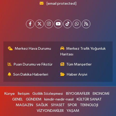
[email protected]
Merkez Hava Durumu
Merkez Trafik Yoğunluk
Haritası
Puan Durumu ve Fikstür
Tüm Manşetler
Son Dakika Haberleri
Haber Arşivi
Künye
İletişim
Gizlilik Sözleşmesi
BİYOGRAFİLER
EKONOMİ
GENEL
GÜNDEM
kimdir-nedir-nasil
KÜLTÜR SANAT
MAGAZİN
SAĞLIK
SİYASET
SPOR
TEKNOLOJİ
VİZYONDAKİLER
YAŞAM