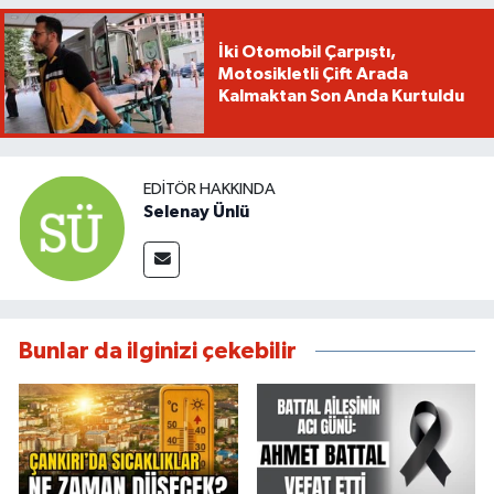
İki Otomobil Çarpıştı,
Motosikletli Çift Arada
Kalmaktan Son Anda Kurtuldu
EDITÖR HAKKINDA
Selenay Ünlü
Bunlar da ilginizi çekebilir