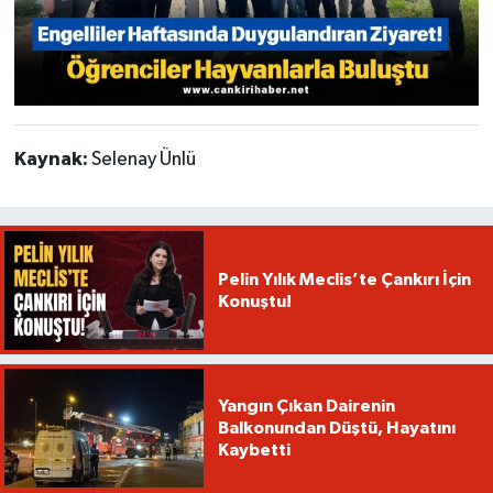
Kaynak:
Selenay Ünlü
Pelin Yılık Meclis’te Çankırı İçin
Konuştu!
Yangın Çıkan Dairenin
Balkonundan Düştü, Hayatını
Kaybetti