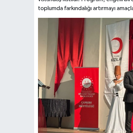
toplumda farkındalığı artırmayı amaçl