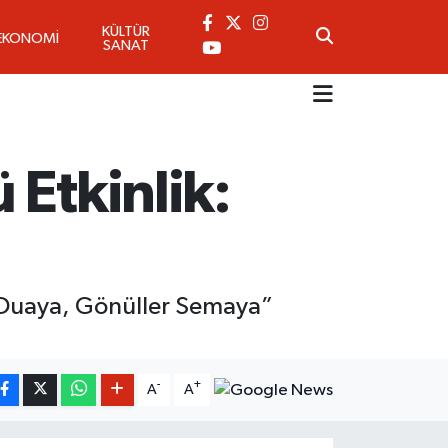
KÜLTÜR
EKONOMİ
SANAT
 Etkinlik:
 Duaya, Gönüller Semaya”
-
+
A
A