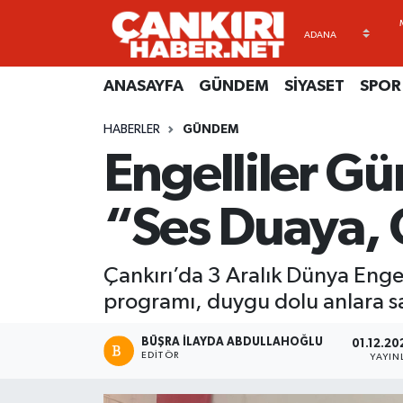
ANASAYFA
Künye
Merkez Hava Durumu
ANASAYFA
GÜNDEM
SİYASET
SPOR
GÜNDEM
İletişim
Merkez Trafik Yoğunluk Haritası
HABERLER
GÜNDEM
Engelliler Gü
SİYASET
Gizlilik Sözleşmesi
Süper Lig Puan Durumu ve Fikstür
SPOR
BİYOGRAFİLER
Tüm Manşetler
“Ses Duaya,
EKONOMİ
EKONOMİ
Son Dakika Haberleri
Çankırı’da 3 Aralık Dünya Eng
EĞİTİM
GENEL
Haber Arşivi
programı, duygu dolu anlara s
RESMİ İLANLAR
GÜNDEM
BÜŞRA İLAYDA ABDULLAHOĞLU
01.12.20
EDITÖR
YAYI
kimdir-nedir-nasil