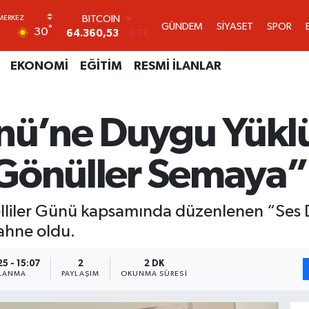
DOLAR
GÜNDEM
SİYASET
SPOR
°
30
47,7069
0.17
EURO
55,0265
0.01
EKONOMİ
EĞİTİM
RESMİ İLANLAR
STERLİN
64,1897
0.02
GRAM ALTIN
nü’ne Duygu Yüklü
6618.49
2.12
BİST100
13.887
64
 Gönüller Semaya”
BITCOIN
64.360,53
-0.76
elliler Günü kapsamında düzenlenen “Ses
ahne oldu.
25 - 15:07
2
2 DK
NLANMA
PAYLAŞIM
OKUNMA SÜRESI