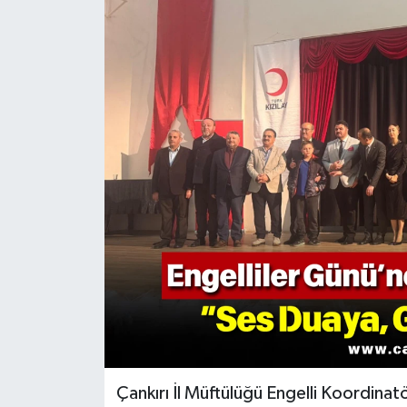
KÜLTÜR SANAT
MAGAZİN
SAĞLIK
SİYASET
SPOR
TEKNOLOJİ
VİZYONDAKİLER
YAŞAM
Çankırı İl Müftülüğü Engelli Koordinatör