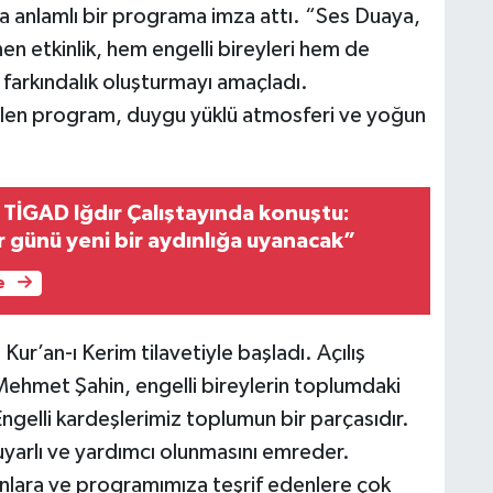
la anlamlı bir programa imza attı. “Ses Duaya,
 etkinlik, hem engelli bireyleri hem de
a farkındalık oluşturmayı amaçladı.
ilen program, duygu yüklü atmosferi ve yoğun
 TİGAD Iğdır Çalıştayında konuştu:
r günü yeni bir aydınlığa uyanacak”
e
Kur’an-ı Kerim tilavetiyle başladı. Açılış
Mehmet Şahin, engelli bireylerin toplumdaki
ngelli kardeşlerimiz toplumun bir parçasıdır.
duyarlı ve yardımcı olunmasını emreder.
lara ve programımıza teşrif edenlere çok