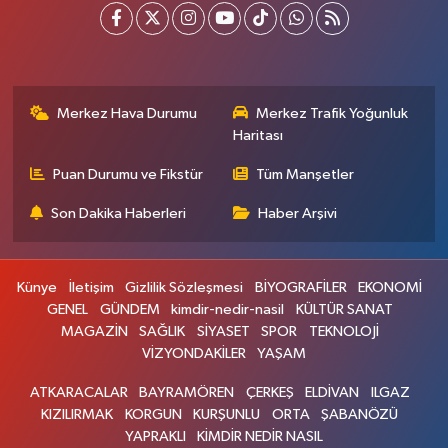
Merkez Hava Durumu
Merkez Trafik Yoğunluk
Haritası
Puan Durumu ve Fikstür
Tüm Manşetler
Son Dakika Haberleri
Haber Arşivi
Künye
İletişim
Gizlilik Sözleşmesi
BİYOGRAFİLER
EKONOMİ
GENEL
GÜNDEM
kimdir-nedir-nasil
KÜLTÜR SANAT
MAGAZİN
SAĞLIK
SİYASET
SPOR
TEKNOLOJİ
VİZYONDAKİLER
YAŞAM
ATKARACALAR
BAYRAMÖREN
ÇERKEŞ
ELDİVAN
ILGAZ
KIZILIRMAK
KORGUN
KURŞUNLU
ORTA
ŞABANÖZÜ
YAPRAKLI
KİMDİR NEDİR NASIL