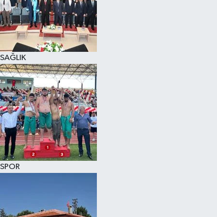
KÜLTÜR SANAT
MAGAZİN
SAĞLIK
SAĞLIK
SİYASET
SPOR
TEKNOLOJİ
VİZYONDAKİLER
SPOR
YAŞAM