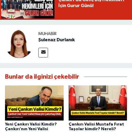
İçin Gurur Günü!
MUHABIR
Şulenaz Durlanık
Bunlar da ilginizi çekebilir
Yeni Çankırı Valisi Kimdir?
Çankırı Valisi Mustafa Fırat
Çankırı’nın Yeni Valisi
Taşolar kimdir? Nereli?