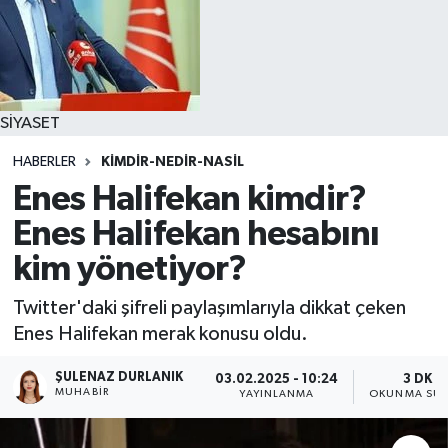
SİYASET
HABERLER
KIMDIR-NEDIR-NASIL
Enes Halifekan kimdir?
Enes Halifekan hesabını
kim yönetiyor?
Twitter'daki şifreli paylaşımlarıyla dikkat çeken
Enes Halifekan merak konusu oldu.
ŞULENAZ DURLANIK
03.02.2025 - 10:24
3 DK
MUHABIR
YAYINLANMA
OKUNMA SÜR