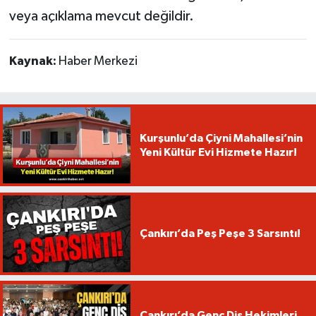
veya açıklama mevcut değildir.
Kaynak:
Haber Merkezi
Kurşunlu’da Çiyni Mahallesi’nin
Yeni Kültür Evi Hizmete Hazır!
Çankırı’da Peş Peşe 3 Sarsıntı!
Çankırı’da Genç Diş Hekimleri