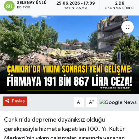
SELENAY ÜNLÜ
25.06.2026 - 17:09
2 DK
EDITÖR
YAYINLANMA
OKUNMA SÜRESI
Paylaş
-
+
A
A
Çankırı’da depreme dayanıksız olduğu
gerekçesiyle hizmete kapatılan 100. Yıl Kültür
Merkezi’nin yıkım çalışmaları sırasında yaşanan