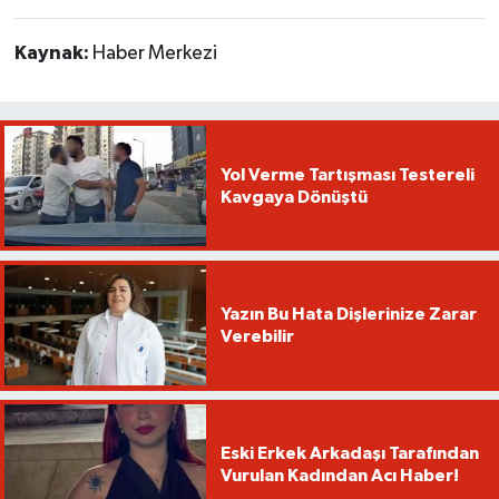
Kaynak:
Haber Merkezi
Yol Verme Tartışması Testereli
Kavgaya Dönüştü
Yazın Bu Hata Dişlerinize Zarar
Verebilir
Eski Erkek Arkadaşı Tarafından
Vurulan Kadından Acı Haber!