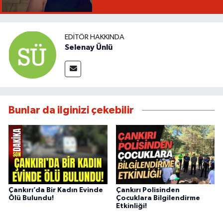
EDITÖR HAKKINDA
Selenay Ünlü
Bunlar da ilginizi çekebilir
Çankırı’da Bir Kadın Evinde
Çankırı Polisinden
Ölü Bulundu!
Çocuklara Bilgilendirme
Etkinliği!