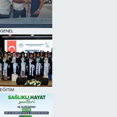
KÜLTÜR SANAT
MAGAZİN
GENEL
SAĞLIK
SİYASET
SPOR
TEKNOLOJİ
VİZYONDAKİLER
EĞİTİM
YAŞAM