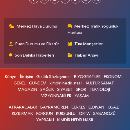
Merkez Hava Durumu
Merkez Trafik Yoğunluk
Haritası
Puan Durumu ve Fikstür
Tüm Manşetler
Son Dakika Haberleri
Haber Arşivi
Künye
İletişim
Gizlilik Sözleşmesi
BİYOGRAFİLER
EKONOMİ
GENEL
GÜNDEM
kimdir-nedir-nasil
KÜLTÜR SANAT
MAGAZİN
SAĞLIK
SİYASET
SPOR
TEKNOLOJİ
VİZYONDAKİLER
YAŞAM
ATKARACALAR
BAYRAMÖREN
ÇERKEŞ
ELDİVAN
ILGAZ
KIZILIRMAK
KORGUN
KURŞUNLU
ORTA
ŞABANÖZÜ
YAPRAKLI
KİMDİR NEDİR NASIL