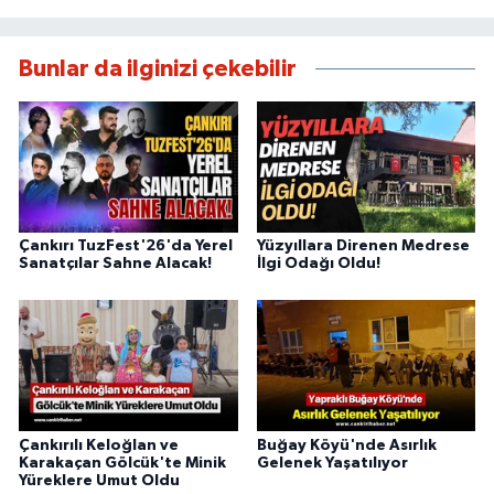
Bunlar da ilginizi çekebilir
Çankırı TuzFest'26'da Yerel
Yüzyıllara Direnen Medrese
Sanatçılar Sahne Alacak!
İlgi Odağı Oldu!
Çankırılı Keloğlan ve
Buğay Köyü'nde Asırlık
Karakaçan Gölcük'te Minik
Gelenek Yaşatılıyor
Yüreklere Umut Oldu