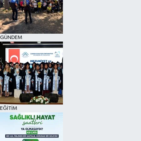
KÜLTÜR SANAT
MAGAZİN
GÜNDEM
SAĞLIK
SİYASET
SPOR
TEKNOLOJİ
VİZYONDAKİLER
EĞİTİM
YAŞAM