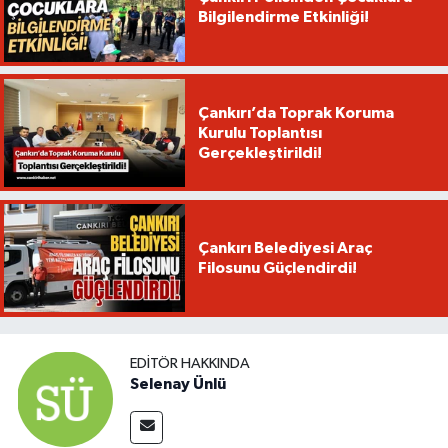
Bilgilendirme Etkinliği!
Çankırı’da Toprak Koruma
Kurulu Toplantısı
Gerçekleştirildi!
Çankırı Belediyesi Araç
Filosunu Güçlendirdi!
EDITÖR HAKKINDA
Selenay Ünlü