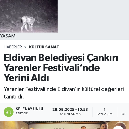
YAŞAM
HABERLER
KÜLTÜR SANAT
Eldivan Belediyesi Çankırı
Yarenler Festivali’nde
Yerini Aldı
Yarenler Festivali’nde Eldivan’ın kültürel değerleri
tanıtıldı.
SELENAY ÜNLÜ
28.09.2025 - 10:53
1
EDITÖR
YAYINLANMA
PAYLAŞIM
OKU