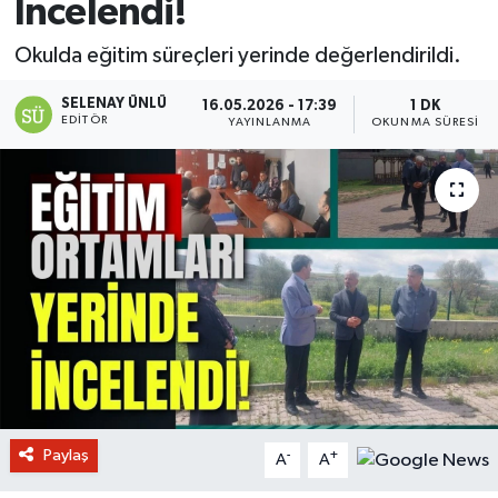
İncelendi!
Okulda eğitim süreçleri yerinde değerlendirildi.
SELENAY ÜNLÜ
16.05.2026 - 17:39
1 DK
EDITÖR
YAYINLANMA
OKUNMA SÜRESI
Paylaş
-
+
A
A