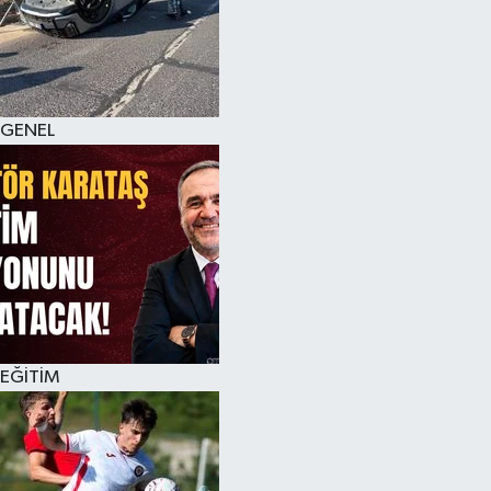
KÜLTÜR SANAT
MAGAZİN
GENEL
SAĞLIK
SİYASET
SPOR
TEKNOLOJİ
VİZYONDAKİLER
EĞİTİM
YAŞAM