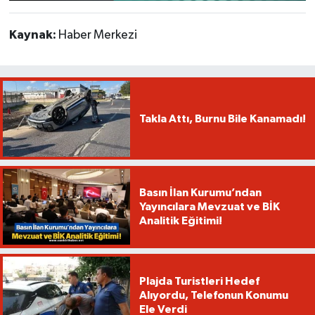
Kaynak:
Haber Merkezi
Takla Attı, Burnu Bile Kanamadı!
Basın İlan Kurumu’ndan
Yayıncılara Mevzuat ve BİK
Analitik Eğitimi!
Plajda Turistleri Hedef
Alıyordu, Telefonun Konumu
Ele Verdi