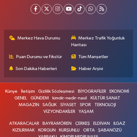
Merkez Hava Durumu
Merkez Trafik Yoğunluk
Haritası
Puan Durumu ve Fikstür
Tüm Manşetler
Son Dakika Haberleri
Haber Arşivi
Künye
İletişim
Gizlilik Sözleşmesi
BİYOGRAFİLER
EKONOMİ
GENEL
GÜNDEM
kimdir-nedir-nasil
KÜLTÜR SANAT
MAGAZİN
SAĞLIK
SİYASET
SPOR
TEKNOLOJİ
VİZYONDAKİLER
YAŞAM
ATKARACALAR
BAYRAMÖREN
ÇERKEŞ
ELDİVAN
ILGAZ
KIZILIRMAK
KORGUN
KURŞUNLU
ORTA
ŞABANÖZÜ
YAPRAKLI
KİMDİR NEDİR NASIL