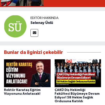
EDITÖR HAKKINDA
Selenay Ünlü
Bunlar da ilginizi çekebilir
Rektör Karataş Eğitim
ÇAKÜ Diş Hekimliği
Vizyonunu Anlatacak!
Fakültesi Büyümeye Devam
Ediyor! 58 Hekim Sağlık
Ordusuna Katıldı