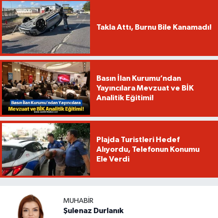
Takla Attı, Burnu Bile Kanamadı!
Basın İlan Kurumu’ndan
Yayıncılara Mevzuat ve BİK
Analitik Eğitimi!
Plajda Turistleri Hedef
Alıyordu, Telefonun Konumu
Ele Verdi
MUHABIR
Şulenaz Durlanık