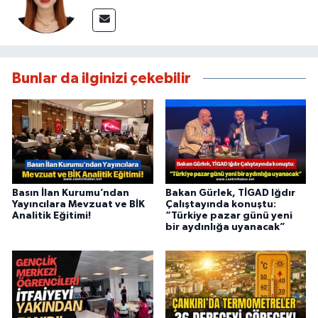
Bunlar da ilginizi çekebilir
Basın İlan Kurumu’ndan
Bakan Gürlek, TİGAD Iğdır
Yayıncılara Mevzuat ve BİK
Çalıştayında konuştu:
Analitik Eğitimi!
“Türkiye pazar günü yeni
bir aydınlığa uyanacak”