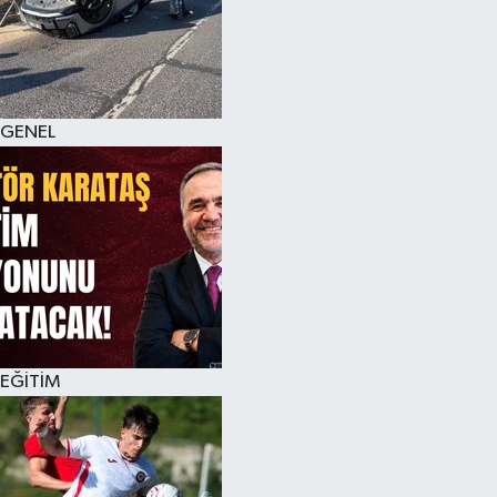
KÜLTÜR SANAT
MAGAZİN
GENEL
SAĞLIK
SİYASET
SPOR
TEKNOLOJİ
VİZYONDAKİLER
EĞİTİM
YAŞAM