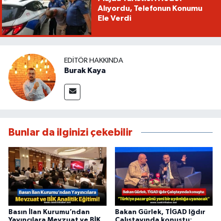
Alıyordu, Telefonun Konumu
Ele Verdi
EDITÖR HAKKINDA
Burak Kaya
Bunlar da ilginizi çekebilir
Basın İlan Kurumu’ndan
Bakan Gürlek, TİGAD Iğdır
Yayıncılara Mevzuat ve BİK
Çalıştayında konuştu: