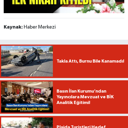
Kaynak:
Haber Merkezi
Takla Attı, Burnu Bile Kanamadı!
Basın İlan Kurumu’ndan
Yayıncılara Mevzuat ve BİK
Analitik Eğitimi!
Plajda Turistleri Hedef