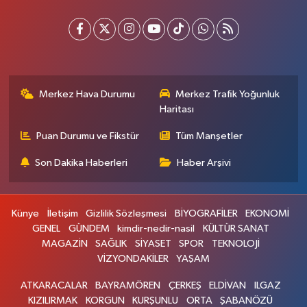
Merkez Hava Durumu
Merkez Trafik Yoğunluk
Haritası
Puan Durumu ve Fikstür
Tüm Manşetler
Son Dakika Haberleri
Haber Arşivi
Künye
İletişim
Gizlilik Sözleşmesi
BİYOGRAFİLER
EKONOMİ
GENEL
GÜNDEM
kimdir-nedir-nasil
KÜLTÜR SANAT
MAGAZİN
SAĞLIK
SİYASET
SPOR
TEKNOLOJİ
VİZYONDAKİLER
YAŞAM
ATKARACALAR
BAYRAMÖREN
ÇERKEŞ
ELDİVAN
ILGAZ
KIZILIRMAK
KORGUN
KURŞUNLU
ORTA
ŞABANÖZÜ