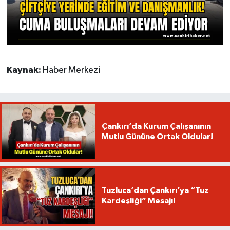
Kaynak:
Haber Merkezi
Çankırı’da Kurum Çalışanının
Mutlu Gününe Ortak Oldular!
Tuzluca’dan Çankırı’ya “Tuz
Kardeşliği” Mesajı!