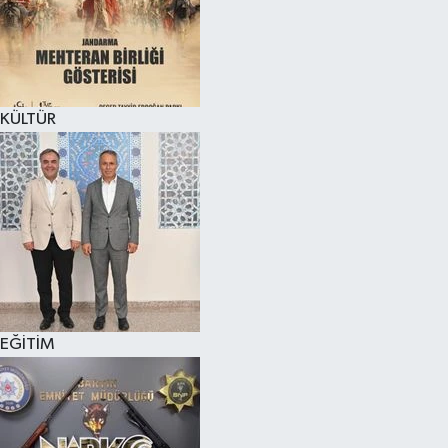
KÜLTÜR SANAT
MAGAZİN
KÜLTÜR
SAĞLIK
SİYASET
SPOR
TEKNOLOJİ
VİZYONDAKİLER
EĞİTİM
YAŞAM