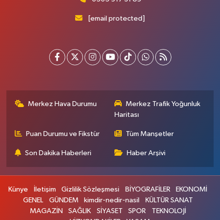
[email protected]
Merkez Hava Durumu
Merkez Trafik Yoğunluk
Haritası
Puan Durumu ve Fikstür
Tüm Manşetler
Son Dakika Haberleri
Haber Arşivi
Künye
İletişim
Gizlilik Sözleşmesi
BİYOGRAFİLER
EKONOMİ
GENEL
GÜNDEM
kimdir-nedir-nasil
KÜLTÜR SANAT
MAGAZİN
SAĞLIK
SİYASET
SPOR
TEKNOLOJİ