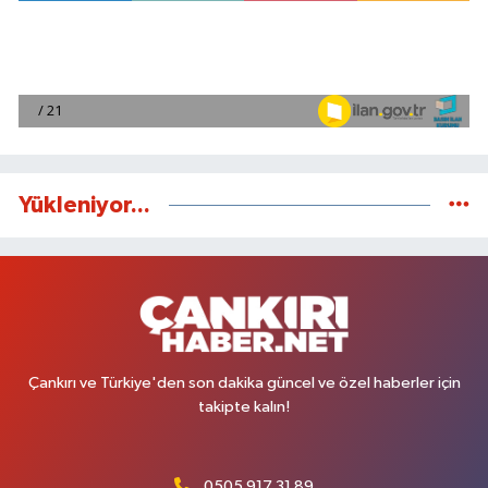
Yükleniyor...
Çankırı ve Türkiye'den son dakika güncel ve özel haberler için
takipte kalın!
0505 917 31 89