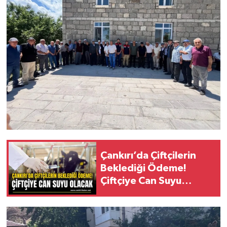
Çankırı’da Çiftçilerin
Beklediği Ödeme!
Çiftçiye Can Suyu
Olacak