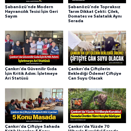
Şabanözü’nde Modern
Şabanözü’nde Topraksız
Hayvancılık Tesisi İçin Geri
Tarım Dikkat Çekti: Çilek,
Sayım
Domates ve Salatalık Aynı
Serada
Çankırı’da Güvenilir Gıda
Çankırı’da Çiftçilerin
İçin Kritik Adım: İşletmeye
Beklediği Ödeme! Çiftçiye
Ari Statüsü
Can Suyu Olacak
Çankırı’da Çiftçiye Sahada
Çankırı’da Yüzde 70