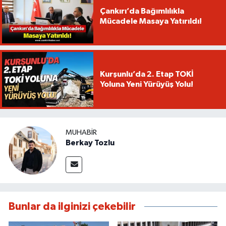
Çankırı’da Bağımlılıkla
Mücadele Masaya Yatırıldı!
Kurşunlu’da 2. Etap TOKİ
Yoluna Yeni Yürüyüş Yolu!
MUHABIR
Berkay Tozlu
Bunlar da ilginizi çekebilir