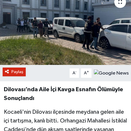
Paylaş
-
+
A
A
Dilovası’nda Aile İçi Kavga Esnafın Ölümüyle
Sonuçlandı
Kocaeli'nin Dilovası ilçesinde meydana gelen aile
içi tartışma, kanlı bitti. Orhangazi Mahallesi İstiklal
Caddesi’nde dün akşam saatlerinde yaşanan