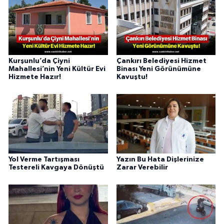
Kurşunlu’da Çiyni
Çankırı Belediyesi Hizmet
Mahallesi’nin Yeni Kültür Evi
Binası Yeni Görünümüne
Hizmete Hazır!
Kavuştu!
Yol Verme Tartışması
Yazın Bu Hata Dişlerinize
Testereli Kavgaya Dönüştü
Zarar Verebilir