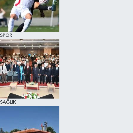
KÜLTÜR SANAT
MAGAZİN
SPOR
SAĞLIK
SİYASET
SPOR
TEKNOLOJİ
VİZYONDAKİLER
SAĞLIK
YAŞAM