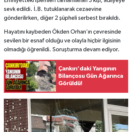
Emniyetteki işlemleri tamamlanan 3 kişi, adliyeye
sevk edildi. İ.B. tutuklanarak cezaevine
gönderilirken, diğer 2 şüpheli serbest bırakıldı.
Hayatını kaybeden Ökden Orhan’ın çevresinde
sevilen bir esnaf olduğu ve olayla hiçbir ilgisinin
olmadığı öğrenildi. Soruşturma devam ediyor.
Çankırı'daki Yangının
Bilançosu Gün Ağarınca
Görüldü!