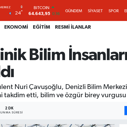
DOLAR
GÜNDEM
SİYASET
SPOR
°
24
47,6704
0
EURO
55,0406
-0.08
EKONOMİ
EĞİTİM
RESMİ İLANLAR
STERLİN
64,2143
0
GRAM ALTIN
nik Bilim İnsanlar
6500.87
0.12
BİST100
13.799
70
ldı
BITCOIN
64.643,95
0.16
ent Nuri Çavuşoğlu, Denizli Bilim Merkezi’
ni takdim etti, bilim ve özgür birey vurgusu
2 DK
UNMA SÜRESI