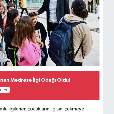
renen Medrese İlgi Odağı Oldu!
e
imle ilgilenen çocukların ilgisini çekmeye