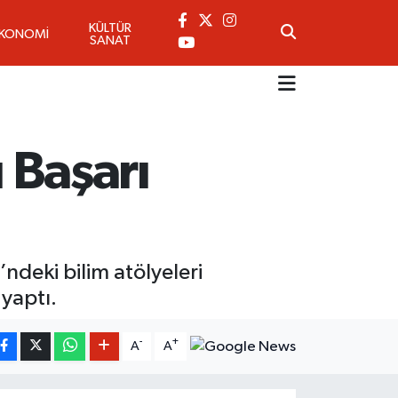
KÜLTÜR
EKONOMİ
SANAT
ı Başarı
ndeki bilim atölyeleri
 yaptı.
-
+
A
A