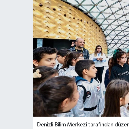
KÜLTÜR SANAT
MAGAZİN
SAĞLIK
SİYASET
SPOR
TEKNOLOJİ
VİZYONDAKİLER
YAŞAM
Denizli Bilim Merkezi tarafından düzen