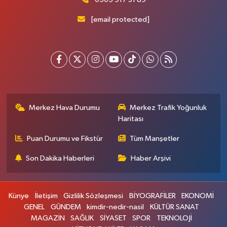
[email protected]
Merkez Hava Durumu
Merkez Trafik Yoğunluk
Haritası
Puan Durumu ve Fikstür
Tüm Manşetler
Son Dakika Haberleri
Haber Arşivi
Künye
İletişim
Gizlilik Sözleşmesi
BİYOGRAFİLER
EKONOMİ
GENEL
GÜNDEM
kimdir-nedir-nasil
KÜLTÜR SANAT
MAGAZİN
SAĞLIK
SİYASET
SPOR
TEKNOLOJİ