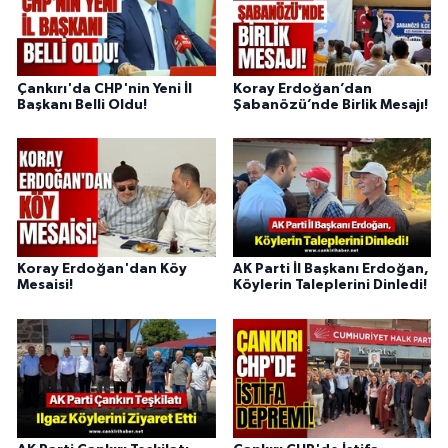
Çankırı'da CHP'nin Yeni İl
Koray Erdoğan’dan
Başkanı Belli Oldu!
Şabanözü’nde Birlik Mesajı!
Koray Erdoğan'dan Köy
AK Parti İl Başkanı Erdoğan,
Mesaisi!
Köylerin Taleplerini Dinledi!