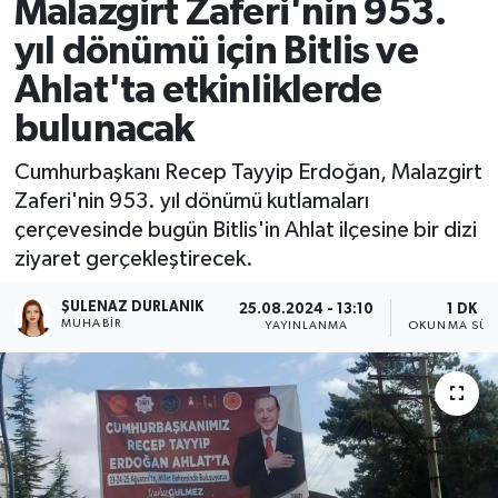
Malazgirt Zaferi'nin 953.
yıl dönümü için Bitlis ve
Ahlat'ta etkinliklerde
bulunacak
Cumhurbaşkanı Recep Tayyip Erdoğan, Malazgirt
Zaferi'nin 953. yıl dönümü kutlamaları
çerçevesinde bugün Bitlis'in Ahlat ilçesine bir dizi
ziyaret gerçekleştirecek.
ŞULENAZ DURLANIK
25.08.2024 - 13:10
1 DK
MUHABIR
YAYINLANMA
OKUNMA SÜR