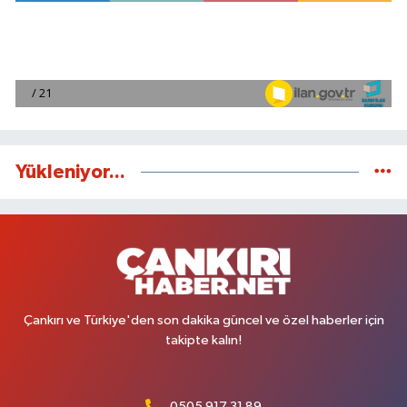
Yükleniyor...
Çankırı ve Türkiye'den son dakika güncel ve özel haberler için
takipte kalın!
0505 917 31 89