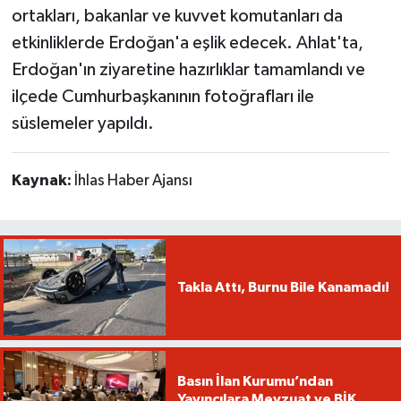
ortakları, bakanlar ve kuvvet komutanları da
etkinliklerde Erdoğan'a eşlik edecek. Ahlat'ta,
Erdoğan'ın ziyaretine hazırlıklar tamamlandı ve
ilçede Cumhurbaşkanının fotoğrafları ile
süslemeler yapıldı.
Kaynak:
İhlas Haber Ajansı
Takla Attı, Burnu Bile Kanamadı!
Basın İlan Kurumu’ndan
Yayıncılara Mevzuat ve BİK