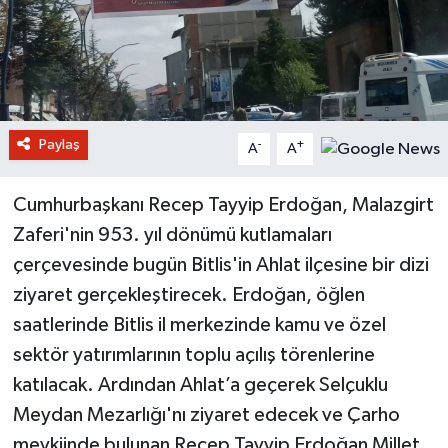
Paylaş
-
+
A
A
Cumhurbaşkanı Recep Tayyip Erdoğan, Malazgirt
Zaferi'nin 953. yıl dönümü kutlamaları
çerçevesinde bugün Bitlis'in Ahlat ilçesine bir dizi
ziyaret gerçekleştirecek. Erdoğan, öğlen
saatlerinde Bitlis il merkezinde kamu ve özel
sektör yatırımlarının toplu açılış törenlerine
katılacak. Ardından Ahlat’a geçerek Selçuklu
Meydan Mezarlığı'nı ziyaret edecek ve Çarho
mevkiinde bulunan Recep Tayyip Erdoğan Millet