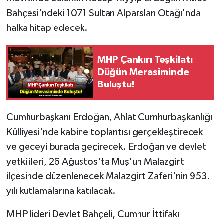
Bahçesi'ndeki 1071 Sultan Alparslan Otağı'nda
halka hitap edecek.
MHP Çankırı Teşkilatı
Düğün Merasiminde
Buluştu!
Cumhurbaşkanı Erdoğan, Ahlat Cumhurbaşkanlığı
Külliyesi'nde kabine toplantısı gerçekleştirecek
ve geceyi burada geçirecek. Erdoğan ve devlet
yetkilileri, 26 Ağustos'ta Muş'un Malazgirt
ilçesinde düzenlenecek Malazgirt Zaferi'nin 953.
yılı kutlamalarına katılacak.
MHP lideri Devlet Bahçeli, Cumhur İttifakı