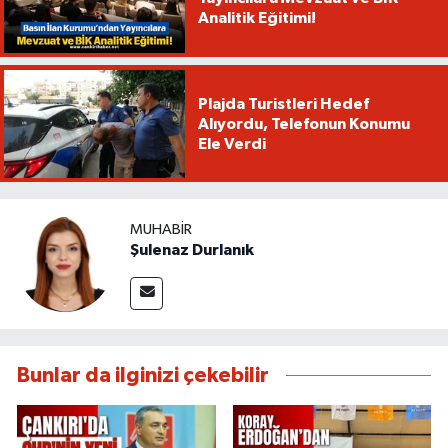
Analitik Eğitimi!
Plajda Turistleri Hedef
Alıyordu, Telefonun Konumu
Ele Verdi
MUHABIR
Şulenaz Durlanık
Bunlar da ilginizi çekebilir