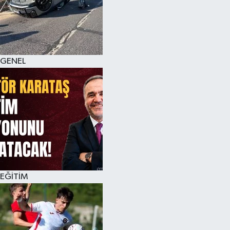
KÜLTÜR SANAT
MAGAZİN
GENEL
SAĞLIK
SİYASET
SPOR
TEKNOLOJİ
VİZYONDAKİLER
EĞİTİM
YAŞAM