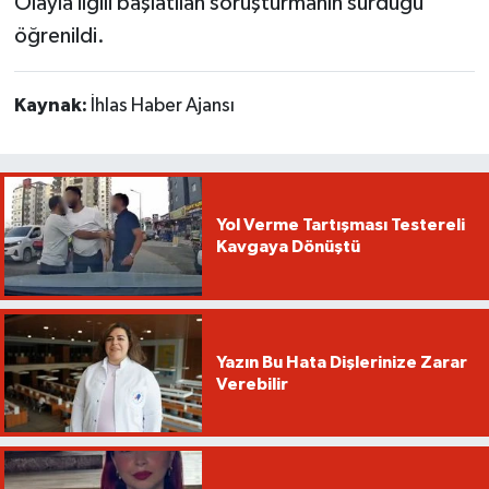
Olayla ilgili başlatılan soruşturmanın sürdüğü
öğrenildi.
Kaynak:
İhlas Haber Ajansı
Yol Verme Tartışması Testereli
Kavgaya Dönüştü
Yazın Bu Hata Dişlerinize Zarar
Verebilir