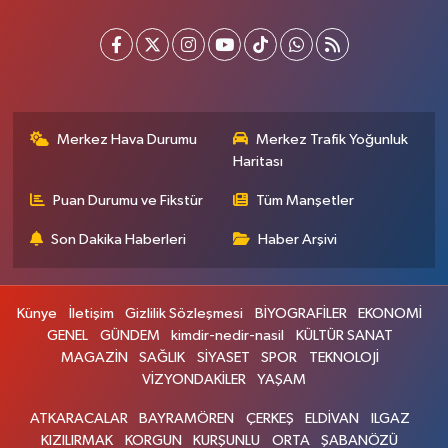
Merkez Hava Durumu
Merkez Trafik Yoğunluk
Haritası
Puan Durumu ve Fikstür
Tüm Manşetler
Son Dakika Haberleri
Haber Arşivi
Künye
İletişim
Gizlilik Sözleşmesi
BİYOGRAFİLER
EKONOMİ
GENEL
GÜNDEM
kimdir-nedir-nasil
KÜLTÜR SANAT
MAGAZİN
SAĞLIK
SİYASET
SPOR
TEKNOLOJİ
VİZYONDAKİLER
YAŞAM
ATKARACALAR
BAYRAMÖREN
ÇERKEŞ
ELDİVAN
ILGAZ
KIZILIRMAK
KORGUN
KURŞUNLU
ORTA
ŞABANÖZÜ