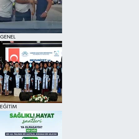
KÜLTÜR SANAT
MAGAZİN
GENEL
SAĞLIK
SİYASET
SPOR
TEKNOLOJİ
VİZYONDAKİLER
EĞİTİM
YAŞAM