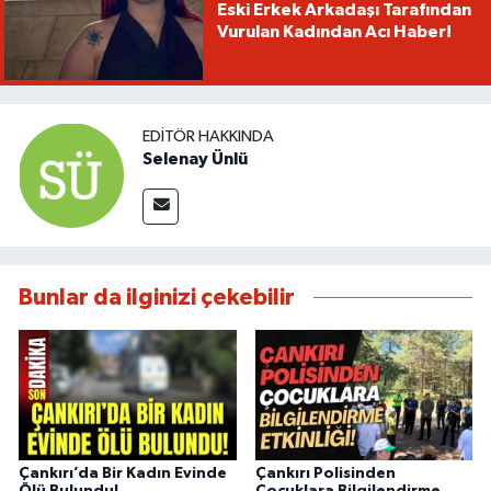
Eski Erkek Arkadaşı Tarafından
Vurulan Kadından Acı Haber!
EDITÖR HAKKINDA
Selenay Ünlü
Bunlar da ilginizi çekebilir
Çankırı’da Bir Kadın Evinde
Çankırı Polisinden
Ölü Bulundu!
Çocuklara Bilgilendirme