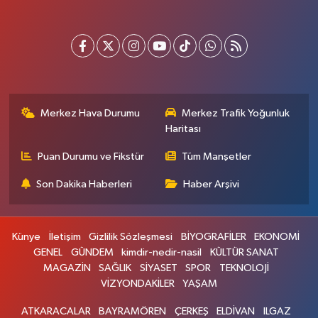
Merkez Hava Durumu
Merkez Trafik Yoğunluk
Haritası
Puan Durumu ve Fikstür
Tüm Manşetler
Son Dakika Haberleri
Haber Arşivi
Künye
İletişim
Gizlilik Sözleşmesi
BİYOGRAFİLER
EKONOMİ
GENEL
GÜNDEM
kimdir-nedir-nasil
KÜLTÜR SANAT
MAGAZİN
SAĞLIK
SİYASET
SPOR
TEKNOLOJİ
VİZYONDAKİLER
YAŞAM
ATKARACALAR
BAYRAMÖREN
ÇERKEŞ
ELDİVAN
ILGAZ