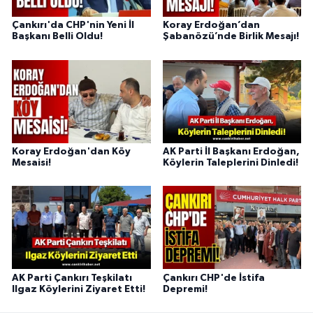
Çankırı'da CHP'nin Yeni İl
Koray Erdoğan’dan
Başkanı Belli Oldu!
Şabanözü’nde Birlik Mesajı!
Koray Erdoğan'dan Köy
AK Parti İl Başkanı Erdoğan,
Mesaisi!
Köylerin Taleplerini Dinledi!
AK Parti Çankırı Teşkilatı
Çankırı CHP'de İstifa
Ilgaz Köylerini Ziyaret Etti!
Depremi!