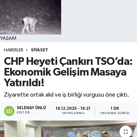
YAŞAM
HABERLER
SİYASET
CHP Heyeti Çankırı TSO’da:
Ekonomik Gelişim Masaya
Yatırıldı!
Ziyarette ortak akıl ve iş birliği vurgusu öne çıktı.
SELENAY ÜNLÜ
16.12.2025 - 16:21
1 DK
EDITÖR
YAYINLANMA
OKUNMA SÜRESI