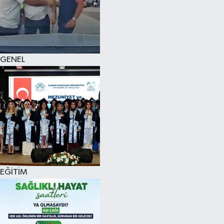
KÜLTÜR SANAT
MAGAZİN
GENEL
SAĞLIK
SİYASET
SPOR
TEKNOLOJİ
VİZYONDAKİLER
EĞİTİM
YAŞAM