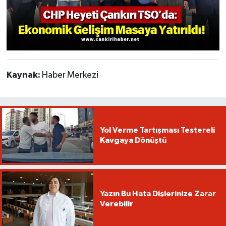
Kaynak:
Haber Merkezi
Yol Verme Tartışması Testereli
Kavgaya Dönüştü
Yazın Bu Hata Dişlerinize Zarar
Verebilir