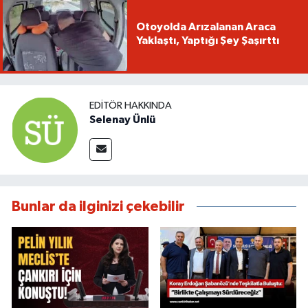
Otoyolda Arızalanan Araca
Yaklaştı, Yaptığı Şey Şaşırttı
EDITÖR HAKKINDA
Selenay Ünlü
Bunlar da ilginizi çekebilir