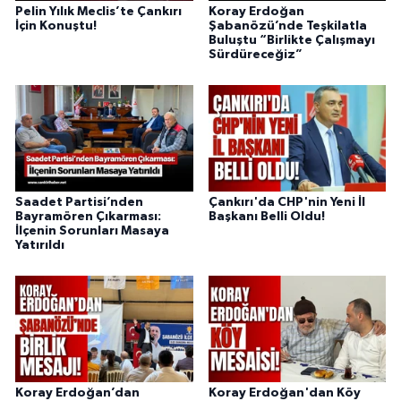
Pelin Yılık Meclis’te Çankırı
Koray Erdoğan
İçin Konuştu!
Şabanözü’nde Teşkilatla
Buluştu “Birlikte Çalışmayı
Sürdüreceğiz”
Saadet Partisi’nden
Çankırı'da CHP'nin Yeni İl
Bayramören Çıkarması:
Başkanı Belli Oldu!
İlçenin Sorunları Masaya
Yatırıldı
Koray Erdoğan’dan
Koray Erdoğan'dan Köy