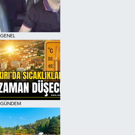
KÜLTÜR SANAT
MAGAZİN
GENEL
SAĞLIK
SİYASET
SPOR
TEKNOLOJİ
VİZYONDAKİLER
GÜNDEM
YAŞAM