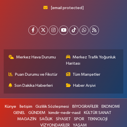
[email protected]
Merkez Hava Durumu
Merkez Trafik Yoğunluk
Haritası
Puan Durumu ve Fikstür
Tüm Manşetler
Son Dakika Haberleri
Haber Arşivi
Künye
İletişim
Gizlilik Sözleşmesi
BİYOGRAFİLER
EKONOMİ
GENEL
GÜNDEM
kimdir-nedir-nasil
KÜLTÜR SANAT
MAGAZİN
SAĞLIK
SİYASET
SPOR
TEKNOLOJİ
VİZYONDAKİLER
YAŞAM