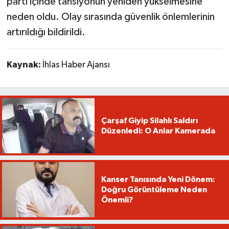
parti içinde tansiyonun yeniden yükselmesine
neden oldu. Olay sırasında güvenlik önlemlerinin
artırıldığı bildirildi.
Kaynak:
İhlas Haber Ajansı
Çarşaf Giyip Silahlı Saldırı
Düzenledi: O Anlar Kamerada
Kanser Tanısında Yeni Dönem:
Doğru Görüntüleme Neden
Önemli?