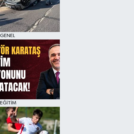
KÜLTÜR SANAT
MAGAZİN
GENEL
SAĞLIK
SİYASET
SPOR
TEKNOLOJİ
VİZYONDAKİLER
EĞİTİM
YAŞAM