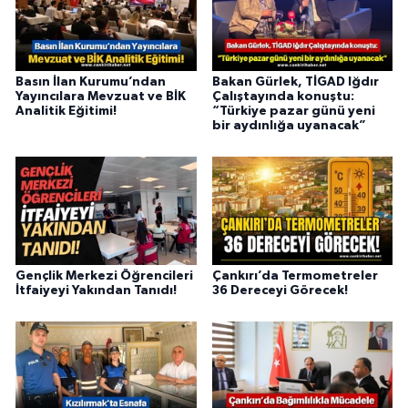
Basın İlan Kurumu’ndan
Bakan Gürlek, TİGAD Iğdır
Yayıncılara Mevzuat ve BİK
Çalıştayında konuştu:
Analitik Eğitimi!
“Türkiye pazar günü yeni
bir aydınlığa uyanacak”
Gençlik Merkezi Öğrencileri
Çankırı’da Termometreler
İtfaiyeyi Yakından Tanıdı!
36 Dereceyi Görecek!