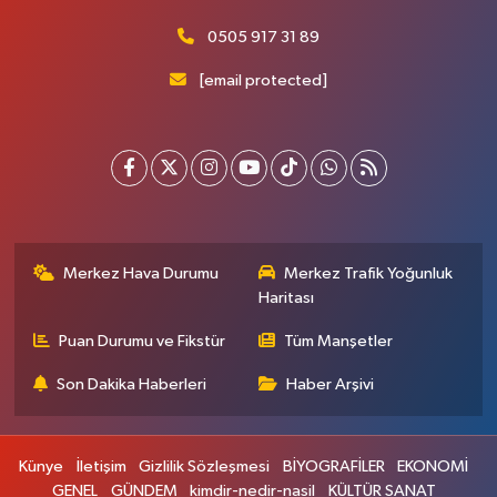
0505 917 31 89
[email protected]
Merkez Hava Durumu
Merkez Trafik Yoğunluk
Haritası
Puan Durumu ve Fikstür
Tüm Manşetler
Son Dakika Haberleri
Haber Arşivi
Künye
İletişim
Gizlilik Sözleşmesi
BİYOGRAFİLER
EKONOMİ
GENEL
GÜNDEM
kimdir-nedir-nasil
KÜLTÜR SANAT