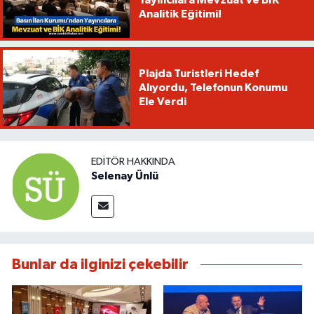
Yayıncılara Mevzuat ve BİK
Analitik Eğitimi!
Plajda Turistleri Hedef
Alıyordu, Telefonun Konumu
Ele Verdi
EDITÖR HAKKINDA
Selenay Ünlü
Bunlar da ilginizi çekebilir