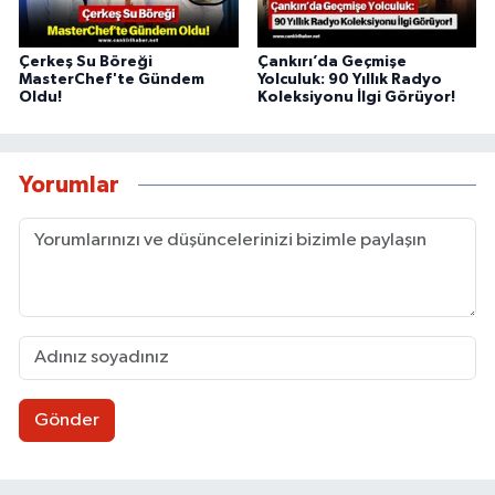
Çerkeş Su Böreği
Çankırı’da Geçmişe
MasterChef'te Gündem
Yolculuk: 90 Yıllık Radyo
Oldu!
Koleksiyonu İlgi Görüyor!
Yorumlar
Gönder