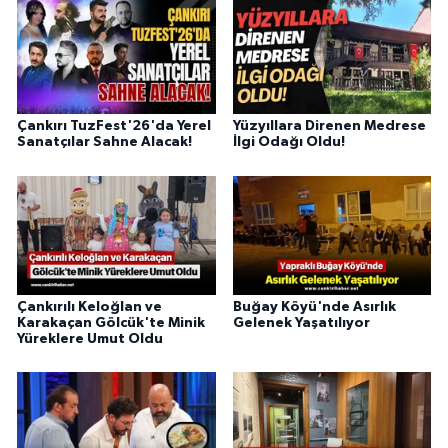
Çankırı TuzFest'26'da Yerel
Yüzyıllara Direnen Medrese
Sanatçılar Sahne Alacak!
İlgi Odağı Oldu!
Çankırılı Keloğlan ve
Buğay Köyü'nde Asırlık
Karakaçan Gölcük'te Minik
Gelenek Yaşatılıyor
Yüreklere Umut Oldu