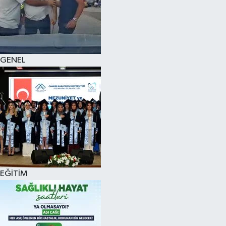
KÜLTÜR SANAT
MAGAZİN
GENEL
SAĞLIK
SİYASET
SPOR
TEKNOLOJİ
VİZYONDAKİLER
EĞİTİM
YAŞAM