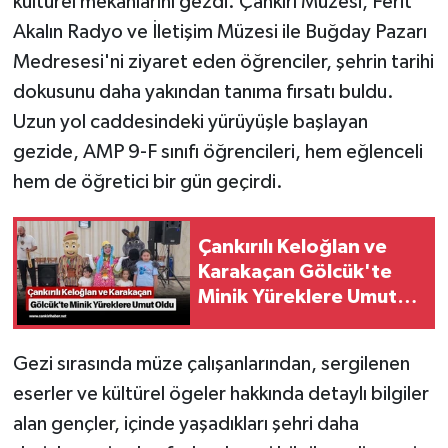
kültürel mekanlarını gezdi. Çankırı Müzesi, Ferit
Akalın Radyo ve İletişim Müzesi ile Buğday Pazarı
Medresesi'ni ziyaret eden öğrenciler, şehrin tarihi
dokusunu daha yakından tanıma fırsatı buldu.
Uzun yol caddesindeki yürüyüşle başlayan
gezide, AMP 9-F sınıfı öğrencileri, hem eğlenceli
hem de öğretici bir gün geçirdi.
Çankırılı Keloğlan ve
Karakaçan Gölcük'te
Minik Yüreklere Umut
Oldu
Gezi sırasında müze çalışanlarından, sergilenen
eserler ve kültürel ögeler hakkında detaylı bilgiler
alan gençler, içinde yaşadıkları şehri daha