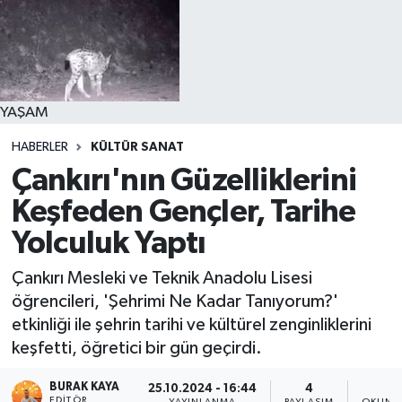
YAŞAM
HABERLER
KÜLTÜR SANAT
Çankırı'nın Güzelliklerini
Keşfeden Gençler, Tarihe
Yolculuk Yaptı
Çankırı Mesleki ve Teknik Anadolu Lisesi
öğrencileri, 'Şehrimi Ne Kadar Tanıyorum?'
etkinliği ile şehrin tarihi ve kültürel zenginliklerini
keşfetti, öğretici bir gün geçirdi.
BURAK KAYA
25.10.2024 - 16:44
4
1
EDITÖR