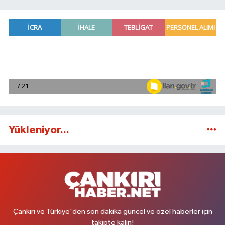
Yükleniyor...
Çankırı ve Türkiye'den son dakika güncel ve özel haberler için
takipte kalın!