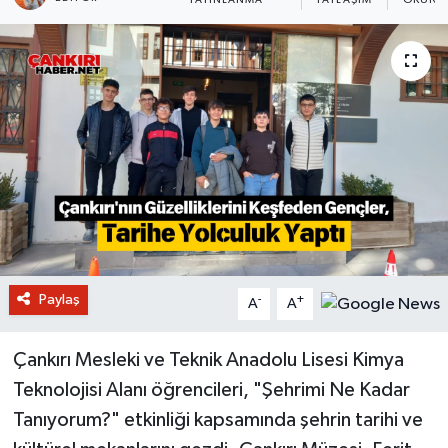
YAYINLANMA
PAYLAŞIM
OKUNMA
Paylaş
-
+
A
A
Çankırı Mesleki ve Teknik Anadolu Lisesi Kimya
Teknolojisi Alanı öğrencileri, "Şehrimi Ne Kadar
Tanıyorum?" etkinliği kapsamında şehrin tarihi ve