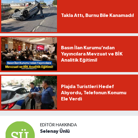
Takla Attı, Burnu Bile Kanamadı!
Basın İlan Kurumu’ndan
Yayıncılara Mevzuat ve BİK
Analitik Eğitimi!
Plajda Turistleri Hedef
Alıyordu, Telefonun Konumu
Ele Verdi
EDITÖR HAKKINDA
Selenay Ünlü