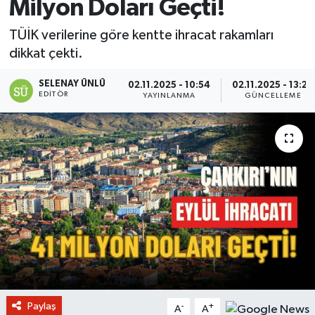
Milyon Doları Geçti!
TÜİK verilerine göre kentte ihracat rakamları
dikkat çekti.
SELENAY ÜNLÜ
02.11.2025 - 10:54
02.11.2025 - 13:20
EDITÖR
YAYINLANMA
GÜNCELLEME
Paylaş
-
+
A
A