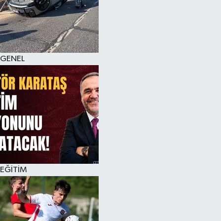
KÜLTÜR SANAT
MAGAZİN
GENEL
SAĞLIK
SİYASET
SPOR
TEKNOLOJİ
VİZYONDAKİLER
EĞİTİM
YAŞAM