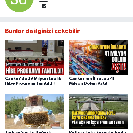
Bunlar da ilginizi çekebilir
Çankırı'da 39 Milyon Liralık
Çankırı'nın İhracatı 41
Hibe Programı Tanıtıldı!
Milyon Doları Aştı!
Türkiye'nin En Değerli
Raftürk Fabrikasında Toplu