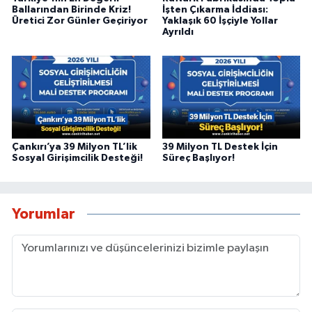
Ballarından Birinde Kriz!
İşten Çıkarma İddiası:
Üretici Zor Günler Geçiriyor
Yaklaşık 60 İşçiyle Yollar
Ayrıldı
Çankırı’ya 39 Milyon TL’lik
39 Milyon TL Destek İçin
Sosyal Girişimcilik Desteği!
Süreç Başlıyor!
Yorumlar