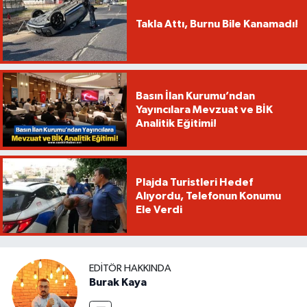
Takla Attı, Burnu Bile Kanamadı!
Basın İlan Kurumu’ndan
Yayıncılara Mevzuat ve BİK
Analitik Eğitimi!
Plajda Turistleri Hedef
Alıyordu, Telefonun Konumu
Ele Verdi
EDITÖR HAKKINDA
Burak Kaya