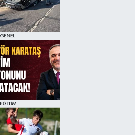
KÜLTÜR SANAT
MAGAZİN
GENEL
SAĞLIK
SİYASET
SPOR
TEKNOLOJİ
VİZYONDAKİLER
EĞİTİM
YAŞAM