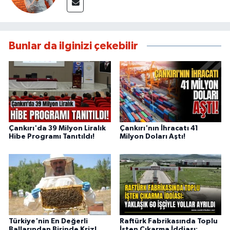
Bunlar da ilginizi çekebilir
Çankırı'da 39 Milyon Liralık
Çankırı'nın İhracatı 41
Hibe Programı Tanıtıldı!
Milyon Doları Aştı!
Türkiye'nin En Değerli
Raftürk Fabrikasında Toplu
Ballarından Birinde Kriz!
İşten Çıkarma İddiası: