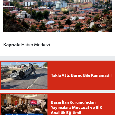
Kaynak:
Haber Merkezi
Takla Attı, Burnu Bile Kanamadı!
Basın İlan Kurumu’ndan
Yayıncılara Mevzuat ve BİK
Analitik Eğitimi!