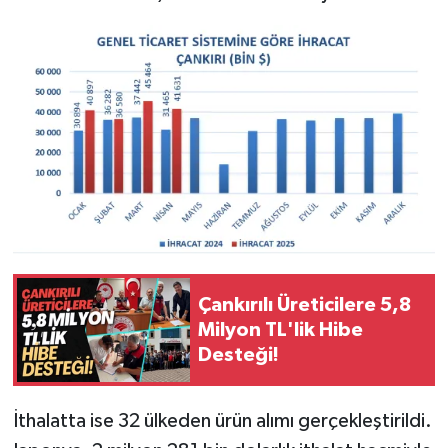
Çankırılı Üreticilere 5,8
Milyon TL'lik Hibe
Desteği!
İthalatta ise 32 ülkeden ürün alımı gerçekleştirildi.