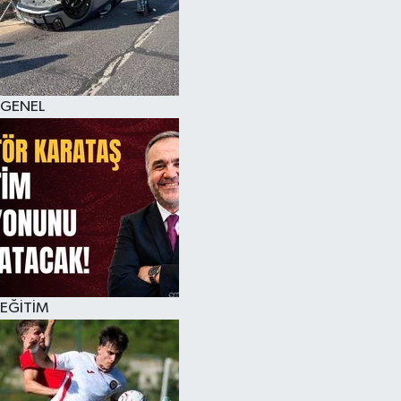
KÜLTÜR SANAT
MAGAZİN
GENEL
SAĞLIK
SİYASET
SPOR
TEKNOLOJİ
VİZYONDAKİLER
EĞİTİM
YAŞAM