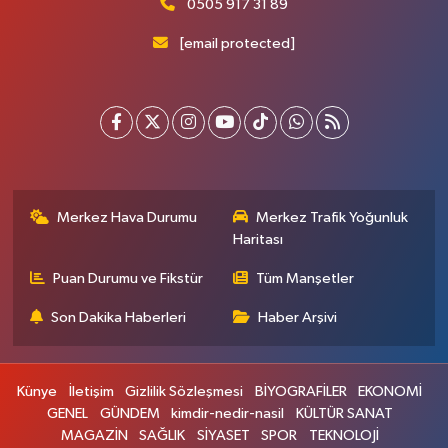
0505 917 31 89
[email protected]
Merkez Hava Durumu
Merkez Trafik Yoğunluk
Haritası
Puan Durumu ve Fikstür
Tüm Manşetler
Son Dakika Haberleri
Haber Arşivi
Künye
İletişim
Gizlilik Sözleşmesi
BİYOGRAFİLER
EKONOMİ
GENEL
GÜNDEM
kimdir-nedir-nasil
KÜLTÜR SANAT
MAGAZİN
SAĞLIK
SİYASET
SPOR
TEKNOLOJİ