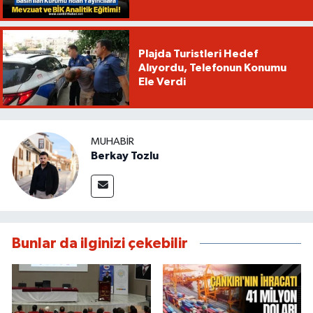
Plajda Turistleri Hedef
Alıyordu, Telefonun Konumu
Ele Verdi
MUHABIR
Berkay Tozlu
Bunlar da ilginizi çekebilir