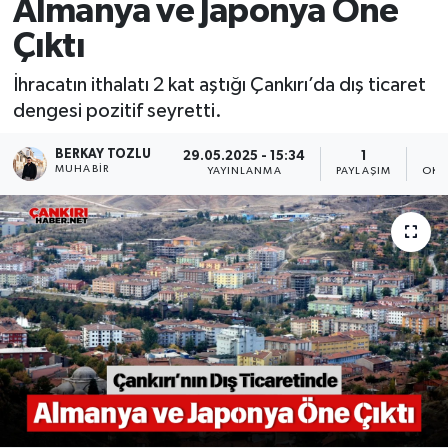
Almanya ve Japonya Öne
Çıktı
İhracatın ithalatı 2 kat aştığı Çankırı’da dış ticaret
dengesi pozitif seyretti.
BERKAY TOZLU
29.05.2025 - 15:34
1
MUHABIR
YAYINLANMA
PAYLAŞIM
OKU