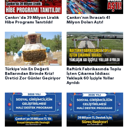
Çankırı'da 39 Milyon Liralık
Çankırı'nın İhracatı 41
Hibe Programı Tanıtıldı!
Milyon Doları Aştı!
Türkiye'nin En Değerli
Raftürk Fabrikasında Toplu
Ballarından Birinde Kriz!
İşten Çıkarma İddiası:
Üretici Zor Günler Geçiriyor
Yaklaşık 60 İşçiyle Yollar
Ayrıldı