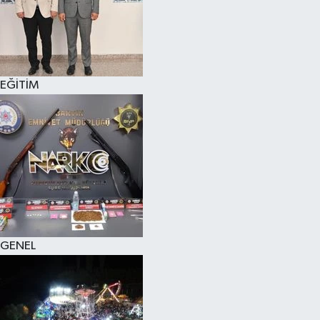
KÜLTÜR SANAT
MAGAZİN
EĞİTİM
SAĞLIK
SİYASET
SPOR
TEKNOLOJİ
VİZYONDAKİLER
GENEL
YAŞAM