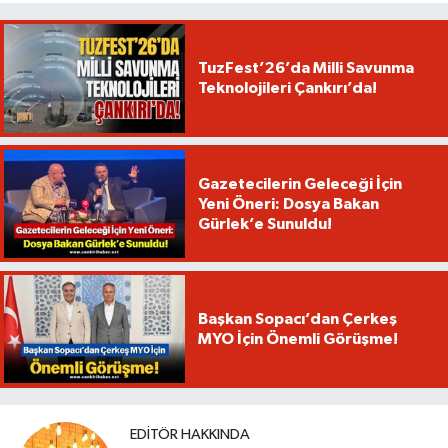
TuzFest’26’da Milli Savunma
Teknolojileri Çankırı’da!
Gazetecilerin Geleceği İçin
Yeni Öneri: Dosya Bakan
Gürlek’e Sunuldu!
Başkan Sopacı’dan Çerkeş
MYO İçin Önemli Görüşme!
EDITÖR HAKKINDA