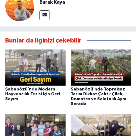
Burak Kaya
Bunlar da ilginizi çekebilir
Şabanözü’nde Modern
Şabanözü’nde Topraksız
Hayvancılık Tesisi İçin Geri
Tarım Dikkat Çekti: Çilek,
Sayım
Domates ve Salatalık Aynı
Serada