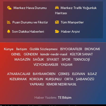
Merkez Hava Durumu
Merkez Trafik Yoğunluk
Haritası
Puan Durumu ve Fikstür
Tüm Manşetler
Son Dakika Haberleri
Haber Arşivi
Künye
İletişim
Gizlilik Sözleşmesi
BİYOGRAFİLER
EKONOMİ
GENEL
GÜNDEM
kimdir-nedir-nasil
KÜLTÜR SANAT
MAGAZİN
SAĞLIK
SİYASET
SPOR
TEKNOLOJİ
VİZYONDAKİLER
YAŞAM
ATKARACALAR
BAYRAMÖREN
ÇERKEŞ
ELDİVAN
ILGAZ
KIZILIRMAK
KORGUN
KURŞUNLU
ORTA
ŞABANÖZÜ
YAPRAKLI
KİMDİR NEDİR NASIL
Haber Yazılımı:
TE Bilişim