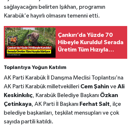
sağlayacağını belirten Işıkhan, programın
Karabük'e hayırlı olmasını temenni etti.
Çankırı’da Yüzde 70
Hibeyle Kuruldu! Serada
Üretim Tüm Hızıyla
Sürüyor
Toplantıya Yoğun Katılım
AK Parti Karabük İl Danışma Meclisi Toplantısı'na
AK Parti Karabük milletvekilleri
Cem Şahin
ve
Ali
Keskinkılıç
, Karabük Belediye Başkanı
Özkan
Çetinkaya
, AK Parti İl Başkanı
Ferhat Salt
, ilçe
belediye başkanları, teşkilat mensupları ve çok
sayıda partili katıldı.