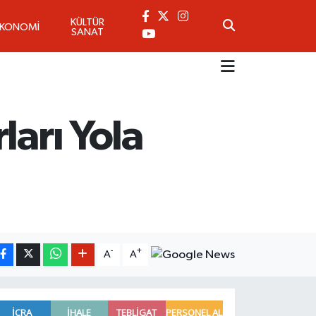
KÜLTÜR
EKONOMİ
SANAT
ları Yola
-
+
A
A