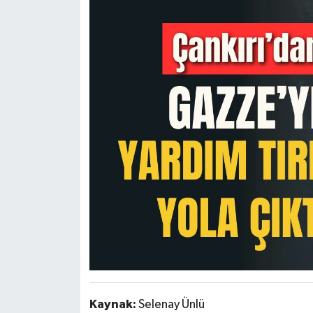
Kaynak:
Selenay Ünlü