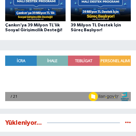
Çankırı’ya 39 Milyon TL’lik
39 Milyon TL Destek İçin
Sosyal Girişimcilik Desteği!
Süreç Başlıyor!
Yükleniyor...