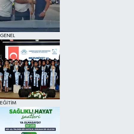
KÜLTÜR SANAT
MAGAZİN
GENEL
SAĞLIK
SİYASET
SPOR
TEKNOLOJİ
VİZYONDAKİLER
EĞİTİM
YAŞAM