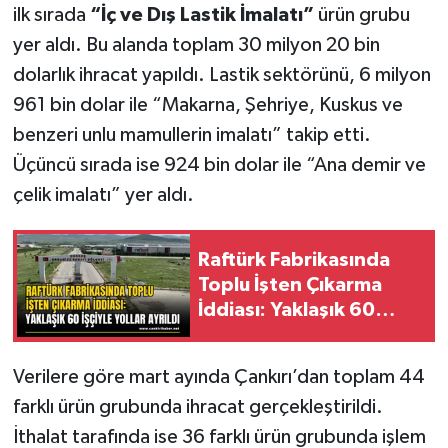
ilk sırada
“İç ve Dış Lastik İmalatı”
ürün grubu
yer aldı. Bu alanda toplam 30 milyon 20 bin
dolarlık ihracat yapıldı. Lastik sektörünü, 6 milyon
961 bin dolar ile “Makarna, Şehriye, Kuskus ve
benzeri unlu mamullerin imalatı” takip etti.
Üçüncü sırada ise 924 bin dolar ile “Ana demir ve
çelik imalatı” yer aldı.
Raftürk Fabrikasında
Toplu İşten Çıkarma
İddiası: Yaklaşık 60
İşçiyle Yollar Ayrıldı
Verilere göre mart ayında Çankırı’dan toplam 44
farklı ürün grubunda ihracat gerçekleştirildi.
İthalat tarafında ise 36 farklı ürün grubunda işlem