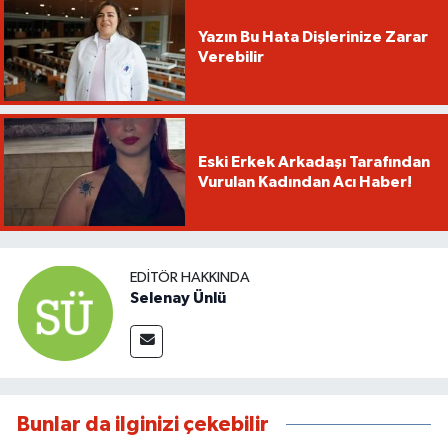
Yazın Bu Hata Dişlerinize Zarar
Verebilir
Eski Erkek Arkadaşı Tarafından
Vurulan Kadından Acı Haber!
EDITÖR HAKKINDA
Selenay Ünlü
Bunlar da ilginizi çekebilir