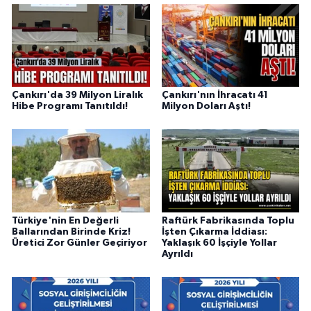
Çankırı'da 39 Milyon Liralık
Çankırı'nın İhracatı 41
Hibe Programı Tanıtıldı!
Milyon Doları Aştı!
Türkiye'nin En Değerli
Raftürk Fabrikasında Toplu
Ballarından Birinde Kriz!
İşten Çıkarma İddiası:
Üretici Zor Günler Geçiriyor
Yaklaşık 60 İşçiyle Yollar
Ayrıldı