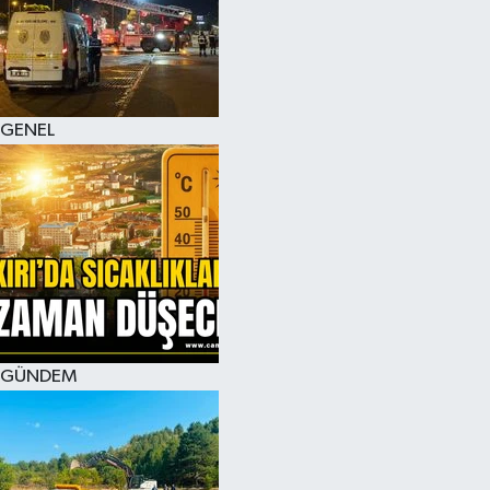
KÜLTÜR SANAT
MAGAZİN
GENEL
SAĞLIK
SİYASET
SPOR
TEKNOLOJİ
VİZYONDAKİLER
GÜNDEM
YAŞAM