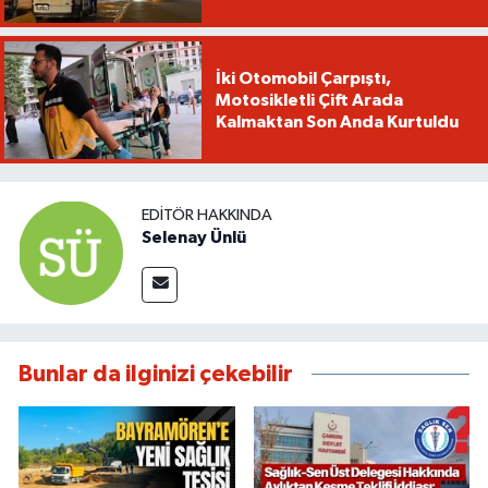
İki Otomobil Çarpıştı,
Motosikletli Çift Arada
Kalmaktan Son Anda Kurtuldu
EDITÖR HAKKINDA
Selenay Ünlü
Bunlar da ilginizi çekebilir