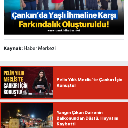
Kaynak:
Haber Merkezi
Pelin Yılık Meclis’te Çankırı İçin
Konuştu!
Yangın Çıkan Dairenin
Balkonundan Düştü, Hayatını
Kaybetti