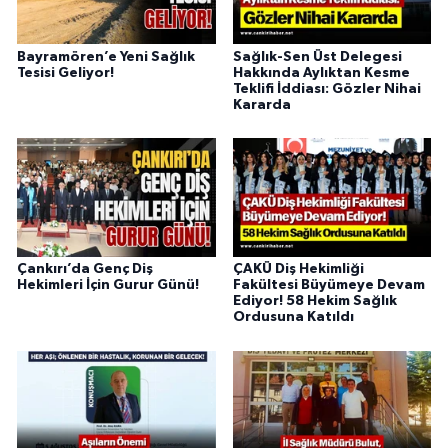
Bayramören’e Yeni Sağlık
Sağlık-Sen Üst Delegesi
Tesisi Geliyor!
Hakkında Aylıktan Kesme
Teklifi İddiası: Gözler Nihai
Kararda
Çankırı’da Genç Diş
ÇAKÜ Diş Hekimliği
Hekimleri İçin Gurur Günü!
Fakültesi Büyümeye Devam
Ediyor! 58 Hekim Sağlık
Ordusuna Katıldı