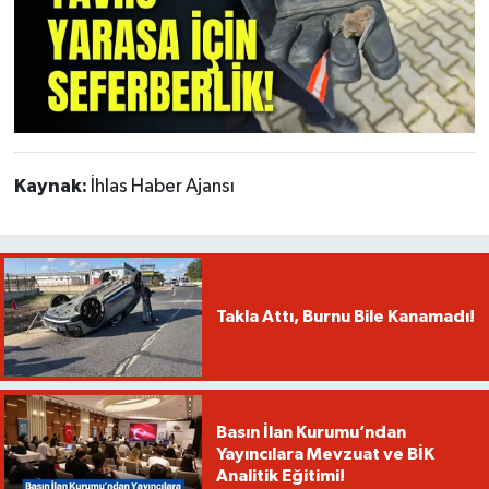
Kaynak:
İhlas Haber Ajansı
Takla Attı, Burnu Bile Kanamadı!
Basın İlan Kurumu’ndan
Yayıncılara Mevzuat ve BİK
Analitik Eğitimi!