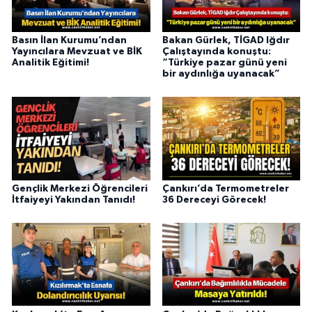
Basın İlan Kurumu’ndan
Bakan Gürlek, TİGAD Iğdır
Yayıncılara Mevzuat ve BİK
Çalıştayında konuştu:
Analitik Eğitimi!
“Türkiye pazar günü yeni
bir aydınlığa uyanacak”
Gençlik Merkezi Öğrencileri
Çankırı’da Termometreler
İtfaiyeyi Yakından Tanıdı!
36 Dereceyi Görecek!