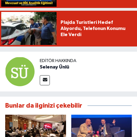
Plajda Turistleri Hedef
Alıyordu, Telefonun Konumu
Ele Verdi
EDITÖR HAKKINDA
Selenay Ünlü
Bunlar da ilginizi çekebilir