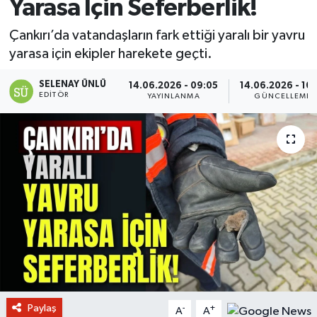
Yarasa İçin Seferberlik!
Çankırı’da vatandaşların fark ettiği yaralı bir yavru
yarasa için ekipler harekete geçti.
SELENAY ÜNLÜ
14.06.2026 - 09:05
14.06.2026 - 10:
EDITÖR
YAYINLANMA
GÜNCELLEME
Paylaş
-
+
A
A