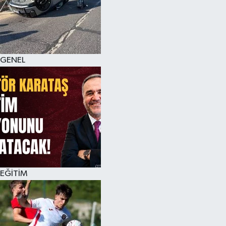
KÜLTÜR SANAT
MAGAZİN
GENEL
SAĞLIK
SİYASET
SPOR
TEKNOLOJİ
VİZYONDAKİLER
EĞİTİM
YAŞAM