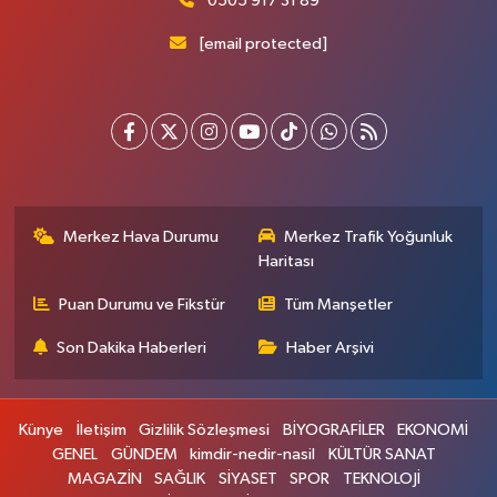
0505 917 31 89
[email protected]
Merkez Hava Durumu
Merkez Trafik Yoğunluk
Haritası
Puan Durumu ve Fikstür
Tüm Manşetler
Son Dakika Haberleri
Haber Arşivi
Künye
İletişim
Gizlilik Sözleşmesi
BİYOGRAFİLER
EKONOMİ
GENEL
GÜNDEM
kimdir-nedir-nasil
KÜLTÜR SANAT
MAGAZİN
SAĞLIK
SİYASET
SPOR
TEKNOLOJİ